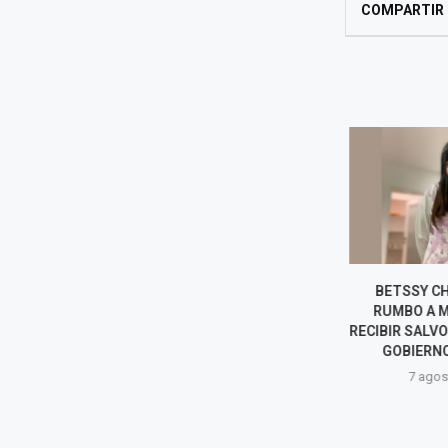
COMPARTIR
ALFREDO LOZADA ASUME
BETSSY CH
COMO VICEMINISTRO DE
RUMBO A M
VIVIENDA: ¿QUIÉN ES EL
RECIBIR SALV
NUEVO FUNCIONARIO
GOBIERNO
DESIGNADO POR...
7 agost
7 agosto, 2026