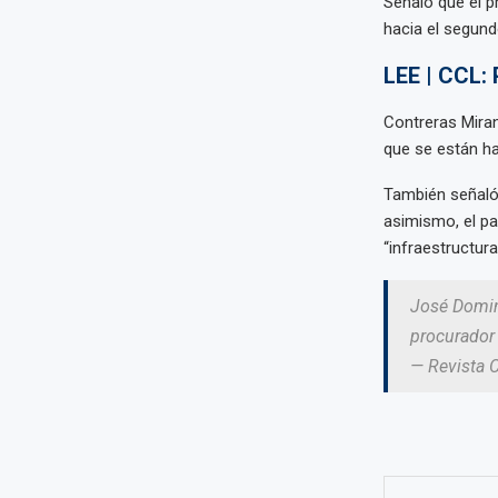
Señaló que el p
hacia el segund
LEE | CCL: 
Contreras Miran
que se están ha
También señaló 
asimismo, el pa
“infraestructur
José Doming
procurador
— Revista 