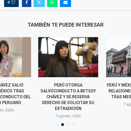
0
TAMBIÉN TE PUEDE INTERESAR
ÁVEZ SALIÓ
PERÚ OTORGA
PERÚ Y MÉXIC
ÉXICO TRAS
SALVOCONDUCTO A BETSSY
RELACIONES 
OCONDUCTO DEL
CHÁVEZ Y SE RESERVA
TRAS MESES
 PERUANO
DERECHO DE SOLICITAR SU
7 agos
EXTRADICIÓN
o, 2026
7 agosto, 2026