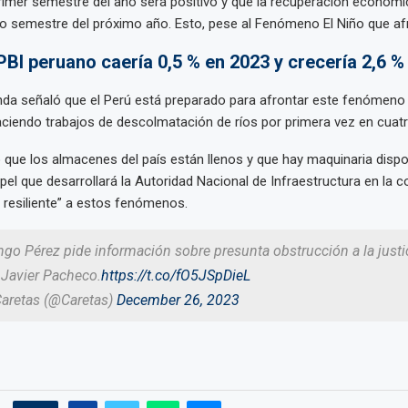
rimer semestre del año será positivo y que la recuperación económi
o semestre del próximo año. Esto, pese al Fenómeno El Niño que afr
PBI peruano caería 0,5 % en 2023 y crecería 2,6 %
da señaló que el Perú está preparado para afrontar este fenómeno 
ciendo trabajos de descolmatación de ríos por primera vez en cuat
que los almacenes del país están llenos y que hay maquinaria dispo
pel que desarrollará la Autoridad Nacional de Infraestructura en la 
a resiliente” a estos fenómenos.
o Pérez pide información sobre presunta obstrucción a la justic
 Javier Pacheco.
https://t.co/fO5JSpDieL
Caretas (@Caretas)
December 26, 2023