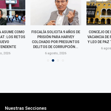
A ASUME COMO
FISCALÍA SOLICITA 9 AÑOS DE
CONCEJO DE 
NAT: LOS RETOS
PRISIÓN PARA HARVEY
VACANCIA DE
NUEVO
COLCHADO POR PRESUNTOS
Y LEO DE PAZ 
TENDENTE
DELITOS DE CORRUPCIÓN...
6 agos
o, 2026
6 agosto, 2026
Nuestras Secciones