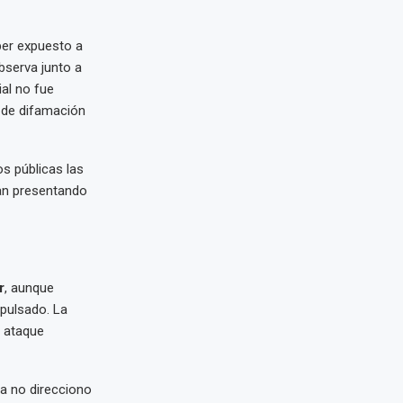
ber expuesto a
bserva junto a
ial no fue
a de difamación
s públicas las
an presentando
r
, aunque
mpulsado. La
l ataque
ya no direcciono