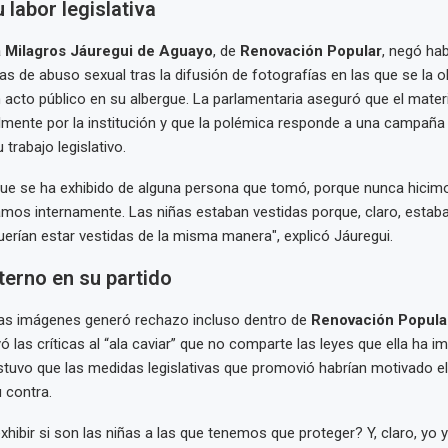
 labor legislativa
a Milagros Jáuregui de Aguayo
, de
Renovación Popular
, negó ha
s de abuso sexual tras la difusión de fotografías en las que se la o
n acto público en su albergue. La parlamentaria aseguró que el mater
almente por la institución y que la polémica responde a una campañ
trabajo legislativo.
ue se ha exhibido de alguna persona que tomó, porque nunca hicimo
mos internamente. Las niñas estaban vestidas porque, claro, estab
querían estar vestidas de la misma manera", explicó Jáuregui.
terno en su partido
 las imágenes generó rechazo incluso dentro de
Renovación Popula
ó las críticas al “ala caviar” que no comparte las leyes que ella ha i
tuvo que las medidas legislativas que promovió habrían motivado e
 contra.
hibir si son las niñas a las que tenemos que proteger? Y, claro, yo 