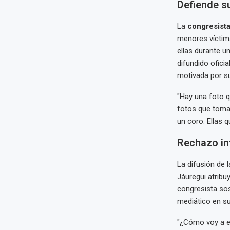
Defiende su
La
congresist
menores víctima
ellas durante u
difundido ofici
motivada por su 
"Hay una foto q
fotos que toma
un coro. Ellas 
Rechazo in
La difusión de
Jáuregui atribuy
congresista sos
mediático en su
"¿Cómo voy a ex