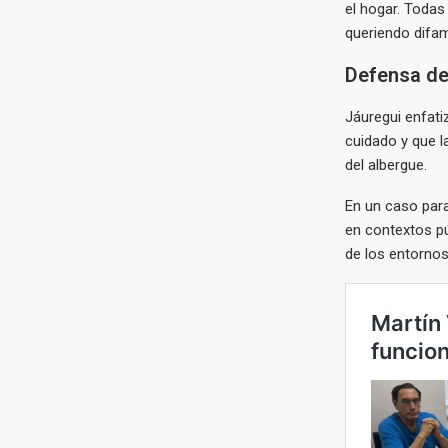
el hogar. Todas 
queriendo difam
Defensa de
Jáuregui enfati
cuidado y que la
del albergue.
En un caso para
en contextos pú
de los entornos