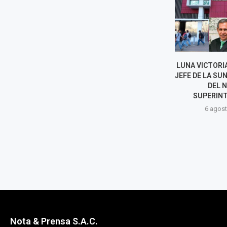
PERÚ OTORGA
LUNA VICTORI
SALVOCONDUCTO A BETSSY
JEFE DE LA SU
CHÁVEZ Y SE RESERVA
DEL 
DERECHO DE SOLICITAR SU
SUPERIN
EXTRADICIÓN
6 agost
7 agosto, 2026
Nota & Prensa S.A.C.