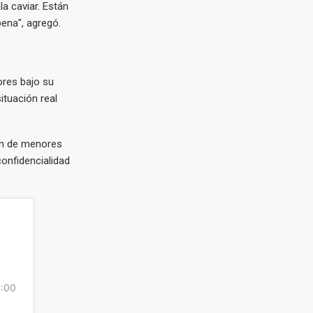
la caviar. Están
pena", agregó.
ores bajo su
ituación real
ión de menores
onfidencialidad