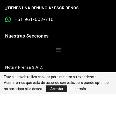
¿
TIENES UNA DENUNCIA? ESCRÍBENOS
+51 961-602-710
Nuestras Secciones
Nota y Prensa S.A.C.
Este sitio web utiliza cookies para mejorar su experiencia.
Contacto:
editorweb@caretas.com.pe
Asumiremos que está de acuerdo con esto, pero puede optar por
Síguenos:
no participar si lo desea.
Aceptar
Leer más