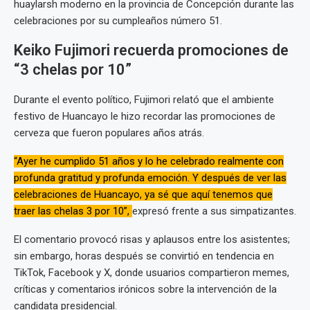
huaylarsh moderno en la provincia de Concepción durante las
celebraciones por su cumpleaños número 51.
Keiko Fujimori recuerda promociones de
“3 chelas por 10”
Durante el evento político, Fujimori relató que el ambiente
festivo de Huancayo le hizo recordar las promociones de
cerveza que fueron populares años atrás.
“Ayer he cumplido 51 años y lo he celebrado realmente con
profunda gratitud y profunda emoción. Y después de ver las
celebraciones de Huancayo, ya sé que aquí tenemos que
traer las chelas 3 por 10”,
expresó frente a sus simpatizantes.
El comentario provocó risas y aplausos entre los asistentes;
sin embargo, horas después se convirtió en tendencia en
TikTok, Facebook y X, donde usuarios compartieron memes,
críticas y comentarios irónicos sobre la intervención de la
candidata presidencial.