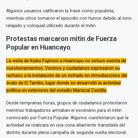
Algunos usuarios calificaron la frase como populista,
mientras otros tomaron el episodio con humor debido al tono
relajado y coloquial utilizado durante el mitin.
Protestas marcaron mitin de Fuerza
Popular en Huancayo
La visita de Keiko Fujimori a Huancayo no estuvo exenta de
cuestionamientos. Vecinos y ciudadanos expresaron su
rechazo a la instalación de un estrado en inmediaciones del
óvalo de El Tambo, lugar donde se desarrolló la actividad
política en exteriores del estadio Mariscal Castilla.
Desde tempranas horas, grupos de ciudadanos protestaron
mientras trabajadores armaban el escenario para el mitin
convocado por Fuerza Popular. Algunos cuestionaron que la
actividad se realizara en una zona altamente transitada del
distrito durante plena campaña de segunda vuelta electoral.