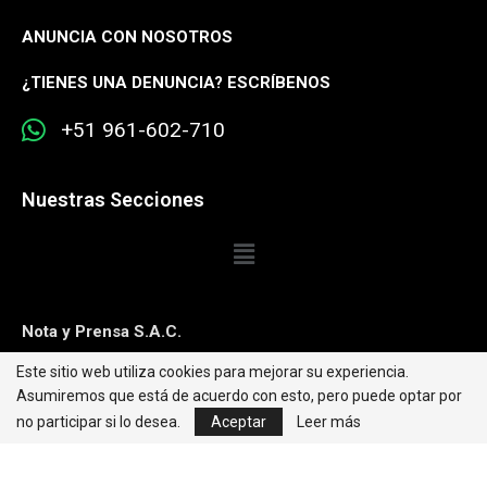
ANUNCIA CON NOSOTROS
¿
TIENES UNA DENUNCIA? ESCRÍBENOS
+51 961-602-710
Nuestras Secciones
Nota y Prensa S.A.C.
Este sitio web utiliza cookies para mejorar su experiencia.
Contacto:
editorweb@caretas.com.pe
Asumiremos que está de acuerdo con esto, pero puede optar por
Síguenos:
no participar si lo desea.
Aceptar
Leer más