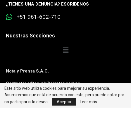
¿
TIENES UNA DENUNCIA? ESCRÍBENOS
+51 961-602-710
Nuestras Secciones
Nota y Prensa S.A.C.
Contacto:
editorweb@caretas.com.pe
Este sitio web utiliza cookies para mejorar su experiencia.
Asumiremos que está de acuerdo con esto, pero puede optar por
Síguenos:
no participar si lo desea.
Aceptar
Leer más