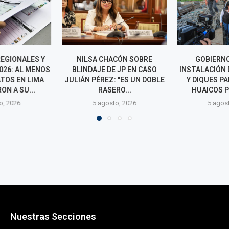
CÓN SOBRE
GOBIERNO ANUNCIA
SENADO
 JP EN CASO
INSTALACIÓN DE GEOMALLAS
INTEGRAC
 "ES UN DOBLE
Y DIQUES PARA PREVENIR
COMISIONES P
RO...
HUAICOS POR EL NIÑO
LEGISLATIV
o, 2026
5 agosto, 2026
5 agos
Nuestras Secciones