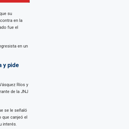
 que su
contra en la
ado fue el
ngresista en un
a y pide
 Vásquez Ríos y
grante de la JNJ
ue se le señaló
o que canjeó el
 interés.