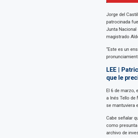
Jorge del Castil
patrocinada fue
Junta Nacional 
magistrado Aldo
“Este es un ens
pronunciamiento
LEE | Patri
que le pre
El 6 de marzo, 
a Inés Tello de 
se mantuviera 
Cabe señalar qu
como presunta l
archivo de inve