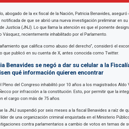
lo, abogado de la ex fiscal de la Nación, Patricia Benavides, aseguró
 notificada de que se abrió una nueva investigación preliminar en su 
de Justicia (JNJ). Lo que llama la atención es que el ponente design
 Vásquez, recientemente inhabilitado por el Parlamento.
añamiento que califica como abuso del derecho”, consideró el exco
 que publicó en su cuenta de X, antes conocida como Twitter.
cia Benavides se negó a dar su celular a la Fiscalí
cisen qué información quieren encontrar
el Pleno del Congreso inhabilitó por 10 años a los magistrados Aldo
Ñecco por infracción a la constitución. Esto, por permitir que la inte
en el cargo con más de 75 años.
e la JNJ suspendió por seis meses a la fiscal Benavides a raíz de q
íder de una organización criminal enquistada en el Ministerio Públic
stigaciones contra parlamentarios a cambio de votos en temas de su