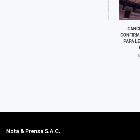
CONCEJO DE LIMA APRUEBA
CANCILLER
VACANCIA DE ROXANA ROCHA
CONFIRMACIÓN 
Y LEO DE PAZ TRAS ASUMIR...
PAPA LEÓN XI
NOVI
6 agosto, 2026
6 agost
Nota & Prensa S.A.C.