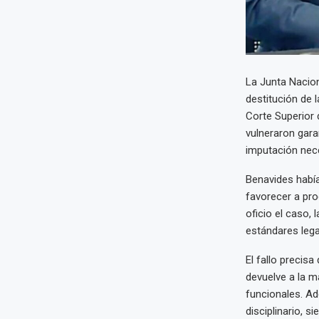
La Junta Nacion
destitución de 
Corte Superior 
vulneraron gara
imputación nece
Benavides habí
favorecer a pro
oficio el caso,
estándares lega
El fallo precis
devuelve a la m
funcionales. Ad
disciplinario, s