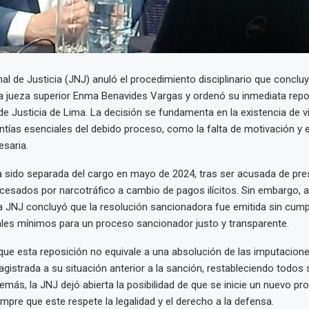
al de Justicia (JNJ) anuló el procedimiento disciplinario que concluy
la jueza superior Enma Benavides Vargas y ordenó su inmediata repo
de Justicia de Lima. La decisión se fundamenta en la existencia de v
ntías esenciales del debido proceso, como la falta de motivación y el
saria.
a sido separada del cargo en mayo de 2024, tras ser acusada de pr
cesados por narcotráfico a cambio de pagos ilícitos. Sin embargo, al
 la JNJ concluyó que la resolución sancionadora fue emitida sin cump
les mínimos para un proceso sancionador justo y transparente.
a que esta reposición no equivale a una absolución de las imputacione
agistrada a su situación anterior a la sanción, restableciendo todos
emás, la JNJ dejó abierta la posibilidad de que se inicie un nuevo pr
iempre que este respete la legalidad y el derecho a la defensa.