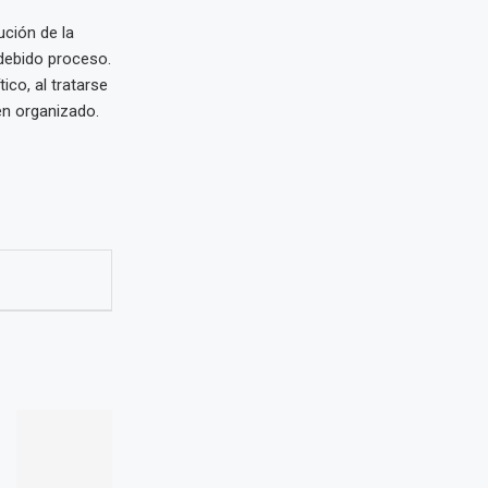
ución de la
 debido proceso.
co, al tratarse
en organizado.