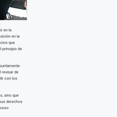
ó en la
sición en la
icios que
 principio de
esuntamente
 revisar de
lir con los
s, sino que
 sus derechos
oceso