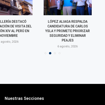
ÍA DESTACÓ
LÓPEZ ALIAGA RESPALDA
ONPE FIJA EL
DE VISITA DEL
CANDIDATURA DE CARLOS
COMO FECHA
V AL PERÚ EN
YSLA Y PROMETE PRIORIZAR
PRESENTAR
EMBRE
SEGURIDAD Y ELIMINAR
INFO
PEAJES
o, 2026
6 agos
6 agosto, 2026
Nuestras Secciones