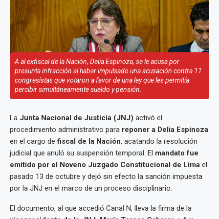
A al exfiscal de la Nación, Delia Espinoza, se le acusa por
presunta infracción al haber impulsado una acusación contra 11
congresistas que votaron a favor de una ley que les permitía
percibir simultáneamente sueldo y pensión.
La
Junta Nacional de Justicia (JNJ)
activó el
procedimiento administrativo para
reponer a Delia Espinoza
en el cargo de
fiscal de la Nación
, acatando la resolución
judicial que anuló su suspensión temporal. El
mandato fue
emitido por el Noveno Juzgado Constitucional de Lima
el
pasado 13 de octubre y dejó sin efecto la sanción impuesta
por la JNJ en el marco de un proceso disciplinario.
El documento, al que accedió Canal N, lleva la firma de la