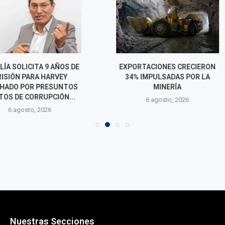
CITA 9 AÑOS DE
EXPORTACIONES CRECIERON
CONCEJO DE 
ARA HARVEY
34% IMPULSADAS POR LA
VACANCIA DE
R PRESUNTOS
MINERÍA
Y LEO DE PAZ 
ORRUPCIÓN...
6 agosto, 2026
6 agos
o, 2026
Nuestras Secciones