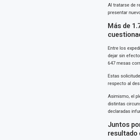
Al tratarse de 
presentar nuev
Más de 1.
cuestiona
Entre los exped
dejar sin efect
647 mesas corre
Estas solicitud
respecto al desa
Asimismo, el p
distintas circun
declaradas inf
Juntos por
resultado 