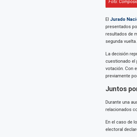
Foto: Composic
El
Jurado Naci
presentados po
resultados de m
segunda vuelta.
La decisión rep
cuestionado el 
votación. Con e
previamente po
Juntos por
Durante una audi
relacionados co
En el caso de l
electoral decla