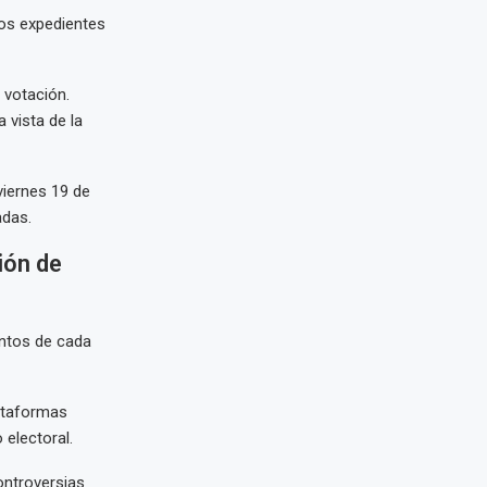
dos expedientes
 votación.
 vista de la
viernes 19 de
adas.
ión de
ntos de cada
ataformas
electoral.
ontroversias