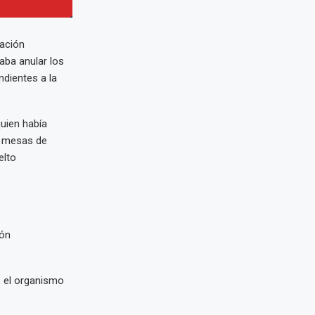
lación
caba anular los
dientes a la
quien había
e mesas de
elto
ión
, el organismo