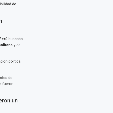
bilidad de
n
 Perú
buscaba
olitana
y de
ión política
entes de
én fueron
eron un