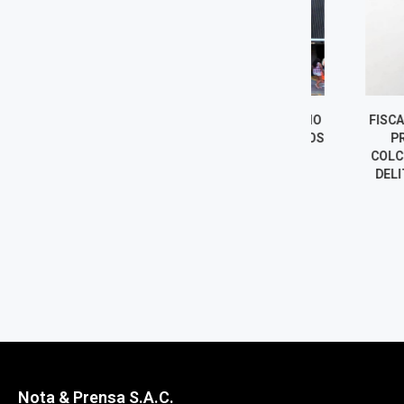
LUNA VICTORIA ASUME COMO
FISCALÍA SOLI
JEFE DE LA SUNAT: LOS RETOS
PRISIÓN P
DEL NUEVO
COLCHADO PO
SUPERINTENDENTE
DELITOS DE C
6 agosto, 2026
6 agost
Nota & Prensa S.A.C.