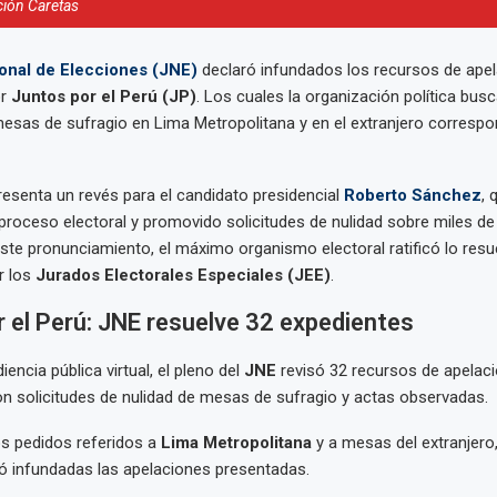
ión Caretas
onal de Elecciones (JNE)
declaró infundados los recursos de ape
r
Juntos por el Perú (JP)
. Los cuales la organización política bus
esas de sufragio en Lima Metropolitana y en el extranjero correspon
resenta un revés para el candidato presidencial
Roberto Sánchez
, 
proceso electoral y promovido solicitudes de nulidad sobre miles d
ste pronunciamiento, el máximo organismo electoral ratificó lo resu
r los
Jurados Electorales Especiales (JEE)
.
 el Perú: JNE resuelve 32 expedientes
encia pública virtual, el pleno del
JNE
revisó 32 recursos de apelac
n solicitudes de nulidad de mesas de sufragio y actas observadas.
os pedidos referidos a
Lima Metropolitana
y a mesas del extranjero
ró infundadas las apelaciones presentadas.