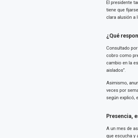
El presidente t
tiene que fijars
clara alusión a
¿Qué respond
Consultado por
cobro como pre
cambio en la esc
aislados”.
Asimismo, anunc
veces por seman
según explicó, e
Presencia, e
A un mes de asu
que escucha y a