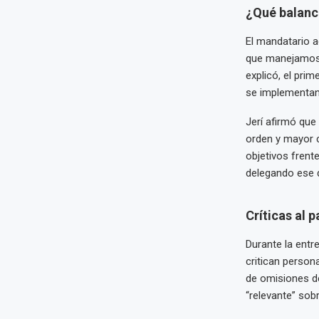
¿Qué balance
El mandatario a
que manejamos 
explicó, el pri
se implementan
Jerí afirmó que
orden y mayor 
objetivos frent
delegando ese d
Críticas al 
Durante la entre
critican perso
de omisiones de
“relevante” sob