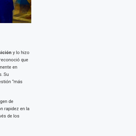
sición
y lo hizo
 reconoció que
lmente en
s. Su
estión “más
agen de
n rapidez en la
vés de los