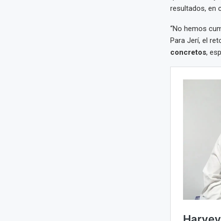
resultados, en 
“No hemos cumpl
Para Jerí, el re
concretos
, es