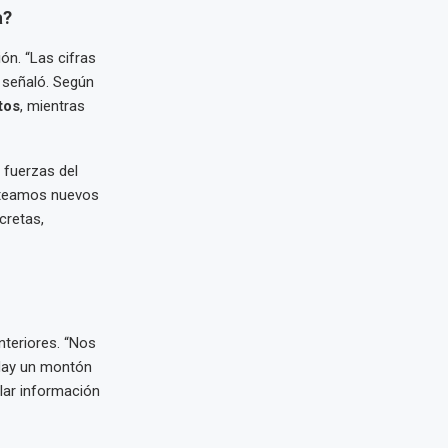
a?
ón. “Las cifras
 señaló. Según
tos
, mientras
 fuerzas del
anteamos nuevos
cretas,
nteriores. “Nos
 Hay un montón
lar información