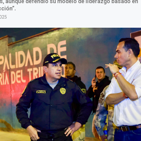
as, aunque defendió su modelo de liderazgo basado en 
ción”.
2025