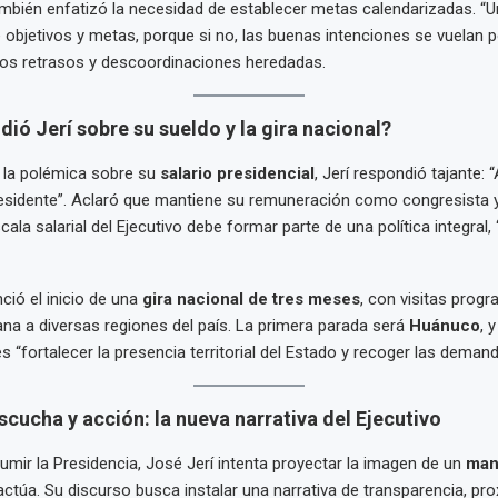
ambién enfatizó la necesidad de establecer metas calendarizadas. “
e objetivos y metas, porque si no, las buenas intenciones se vuelan por
 los retrasos y descoordinaciones heredadas.
ió Jerí sobre su sueldo y la gira nacional?
 la polémica sobre su
salario presidencial
, Jerí respondió tajante:
sidente”. Aclaró que mantiene su remuneración como congresista y
ala salarial del Ejecutivo debe formar parte de una política integral,
ió el inicio de una
gira nacional de tres meses
, con visitas prog
a a diversas regiones del país. La primera parada será
Huánuco
, 
s “fortalecer la presencia territorial del Estado y recoger las demand
scucha y acción: la nueva narrativa del Ejecutivo
mir la Presidencia, José Jerí intenta proyectar la imagen de un
man
ctúa. Su discurso busca instalar una narrativa de transparencia, pro