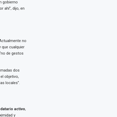
Un gobierno
 ahí”, dijo, en
 “Actualmente no
 que cualquier
 “no de gestos
ramadas dos
y el objetivo,
as locales”.
datario activo
,
ximidad y