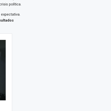
sis política.
 expectativa.
sultados