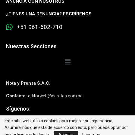
ANUNCIA CON NOSOTROS
¿
TIENES UNA DENUNCIA? ESCRÍBENOS
+51 961-602-710
Nuestras Secciones
Nota y Prensa S.A.C.
Contacto:
editorweb@caretas.com.pe
Síguenos:
Este sitio web utiliza cookies para mejorar su experiencia.
Asumiremos que está de acuerdo con esto, pero puede optar por
no participar si lo desea.
Aceptar
Leer más