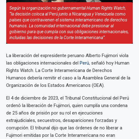
Según la organización no gubernamental Human Rights Watch,
“la decisión coloca al Perú junto a Nicaragua y Venezuela como
países que contravienen el sistema interamericano de derechos
humanos. La comunidad internacional debe presionar al
gobierno para que cumpla con sus obligaciones internacionales,
incluidas las decisiones de la Corte Interamericana”.
La liberación del expresidente peruano Alberto Fujimori viola
las obligaciones internacionales del
Perú
, señaló hoy Human
Rights Watch. La Corte Interamericana de Derechos
Humanos debería remitir el caso a la Asamblea General de la
Organización de los Estados Americanos (OEA).
El 4 de diciembre de 2023, el Tribunal Constitucional del Perú
ordenó la liberación de Fujimori, quien cumplía una condena
de 25 años de prisión por su rol en ejecuciones
extrajudiciales, secuestros, desapariciones forzadas y
corrupción. El tribunal dijo que las órdenes de no liberar a
Fujimori emitidas por la Corte Interamericana no eran