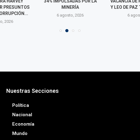
ARA HARVEY
34% IMPULSADAS POR LA
VACANCIA DE
R PRESUNTOS
MINERÍA
Y LEO DE PAZ 
ORRUPCIÓN...
6 agosto, 2026
6 agos
o, 2026
Nuestras Secciones
Política
Nacional
Economía
Mundo