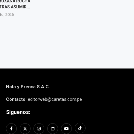
 ROXANA ROCHA
CONFIRMACIÓN DE VISITA DEL
CANDIDATUR
TRAS ASUMIR...
PAPA LEÓN XIV AL PERÚ EN
YSLA Y PROM
NOVIEMBRE
SEGURIDAD
to, 2026
PE
6 agosto, 2026
6 agos
Nota y Prensa S.A.C.
Contacto:
editorweb@caretas.com.pe
Síguenos: