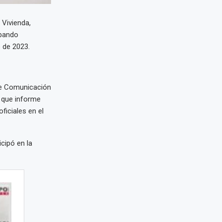
 Vivienda,
abando
o de 2023.
 de Comunicación
e que informe
ficiales en el
icipó en la