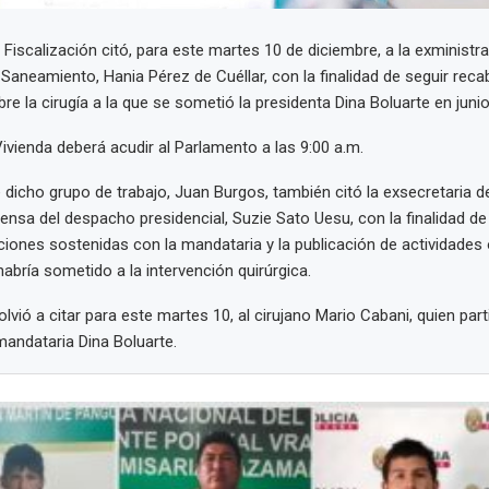
Fiscalización citó, para este martes 10 de diciembre, a la exministra
Saneamiento, Hania Pérez de Cuéllar, con la finalidad de seguir rec
re la cirugía a la que se sometió la presidenta Dina Boluarte en juni
Vivienda deberá acudir al Parlamento a las 9:00 a.m.
e dicho grupo de trabajo, Juan Burgos, también citó la exsecretaria
rensa del despacho presidencial, Suzie Sato Uesu, con la finalidad d
iones sostenidas con la mandataria y la publicación de actividades o
abría sometido a la intervención quirúrgica.
vió a citar para este martes 10, al cirujano Mario Cabani, quien part
mandataria Dina Boluarte.