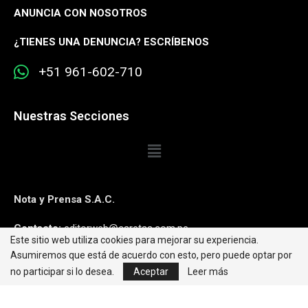
ANUNCIA CON NOSOTROS
¿
TIENES UNA DENUNCIA? ESCRÍBENOS
+51 961-602-710
Nuestras Secciones
Nota y Prensa S.A.C.
Contacto:
editorweb@caretas.com.pe
Este sitio web utiliza cookies para mejorar su experiencia.
Asumiremos que está de acuerdo con esto, pero puede optar por
Síguenos:
no participar si lo desea.
Aceptar
Leer más