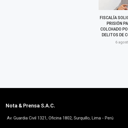
LUNA VICTORIA ASUME COMO
FISCALÍA SOLI
JEFE DE LA SUNAT: LOS RETOS
PRISIÓN P
DEL NUEVO
COLCHADO PO
SUPERINTENDENTE
DELITOS DE C
6 agosto, 2026
6 agost
Nota & Prensa S.A.C.
Av. Guardia Civil 1321, Oficina 1802, Surquillo, Lima - Perú