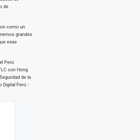
o de
eron como un
 Tenemos grandes
que esas
el Perú
 TLC con Hong
Seguridad de la
Digital Perú -