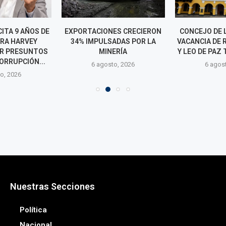
CITA 9 AÑOS DE
EXPORTACIONES CRECIERON
CONCEJO DE 
ARA HARVEY
34% IMPULSADAS POR LA
VACANCIA DE
R PRESUNTOS
MINERÍA
Y LEO DE PAZ 
ORRUPCIÓN...
6 agosto, 2026
6 agos
o, 2026
Nuestras Secciones
Política
Nacional