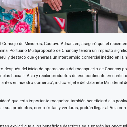
el Consejo de Ministros, Gustavo Adrianzén, aseguró que el recient
inal Portuario Multipropósito de Chancay tendrá un impacto signific
erú, y destacó que generará un intercambio comercial inédito en la hi
tro después del inicio de operaciones del megapuerto de Chancay po
ncías hacia el Asia y recibir productos de ese continente en cantid
 antes en nuestro comercio", indicó el jefe del Gabinete Ministerial d
ideró que esta importante megaobra también beneficiará a la pobla
 sus productos, como frutas y verduras, podrán llegar al Asia con
anzén explicó que a los beneficios descritos se sumarán las oportun