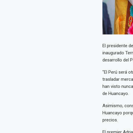
El presidente d
inaugurado Term
desarrollo del P
"El Perú será o
trasladar merca
han visto nunca
de Huancayo.
Asimismo, cons
Huancayo porque
precios.
El premier Adri