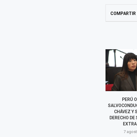
COMPARTIR
BETSSY CHÁVEZ SALIÓ
PERÚ 
RUMBO A MÉXICO TRAS
SALVOCONDUC
RECIBIR SALVOCONDUCTO DEL
CHÁVEZ Y 
GOBIERNO PERUANO
DERECHO DE 
EXTRA
7 agosto, 2026
7 agost