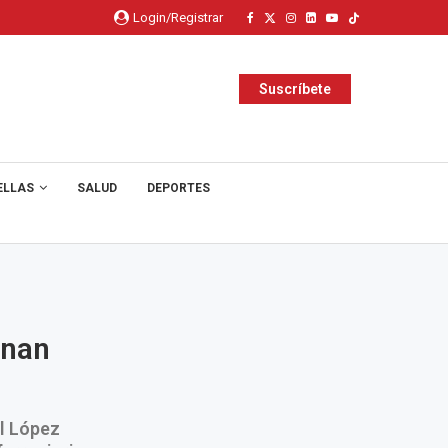
Login/Registrar
Suscríbete
ELLAS
SALUD
DEPORTES
inan
el López