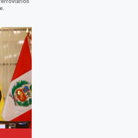
ferroviarios
e.