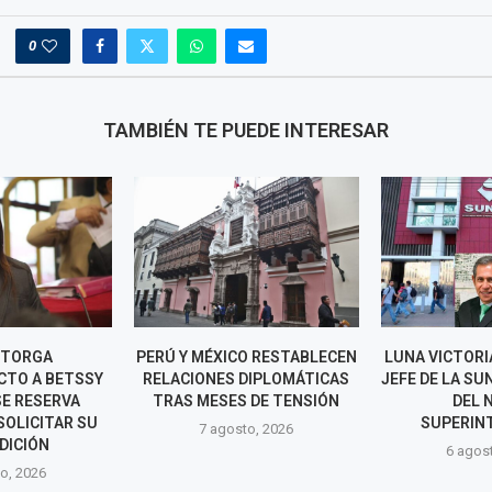
0
TAMBIÉN TE PUEDE INTERESAR
OTORGA
PERÚ Y MÉXICO RESTABLECEN
LUNA VICTOR
TO A BETSSY
RELACIONES DIPLOMÁTICAS
JEFE DE LA SU
SE RESERVA
TRAS MESES DE TENSIÓN
DEL 
SOLICITAR SU
SUPERIN
7 agosto, 2026
DICIÓN
6 agos
o, 2026