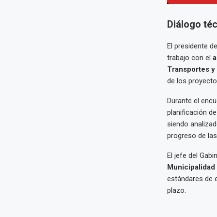
Diálogo téc
El presidente d
trabajo con el
a
Transportes y
de los proyectos
Durante el enc
planificación d
siendo analiza
progreso de las
El jefe del Gab
Municipalidad
estándares de e
plazo.