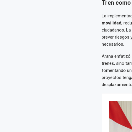
Tren como 
La implementac
movilidad
, red
ciudadanos. La 
prever riesgos 
necesarios.
Arana enfatizó 
trenes, sino ta
fomentando u
proyectos teng
desplazamiento