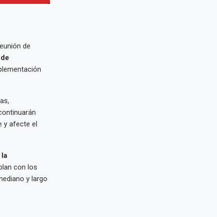
eunión de
 de
implementación
as,
 continuarán
e y afecte el
 la
plan con los
mediano y largo