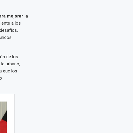
ara mejorar la
iente a los
 desafíos,
cnicos
ión de los
rte urbano,
a que los
do