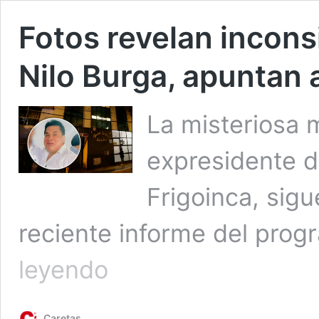
Fotos revelan incons
Nilo Burga, apuntan 
La misteriosa 
expresidente d
Frigoinca, sig
reciente informe del pr
Fotos
leyendo
revelan
inconsistencias
en
Caretas
muerte