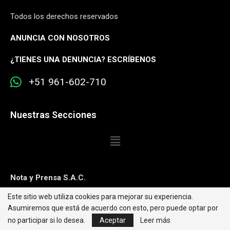
Todos los derechos reservados
ANUNCIA CON NOSOTROS
¿
TIENES UNA DENUNCIA? ESCRÍBENOS
+51 961-602-710
Nuestras Secciones
Nota y Prensa S.A.C.
Este sitio web utiliza cookies para mejorar su experiencia.
Contacto:
editorweb@caretas.com.pe
Asumiremos que está de acuerdo con esto, pero puede optar por
Síguenos:
no participar si lo desea.
Aceptar
Leer más