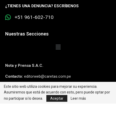
¿
TIENES UNA DENUNCIA? ESCRÍBENOS
+51 961-602-710
Nuestras Secciones
Nota y Prensa S.A.C.
Contacto:
editorweb@caretas.com.pe
Este sitio web utiliza cookies para mejorar su experiencia.
Síguenos:
Asumiremos que está de acuerdo con esto, pero puede optar por
no participar si lo desea.
Aceptar
Leer más