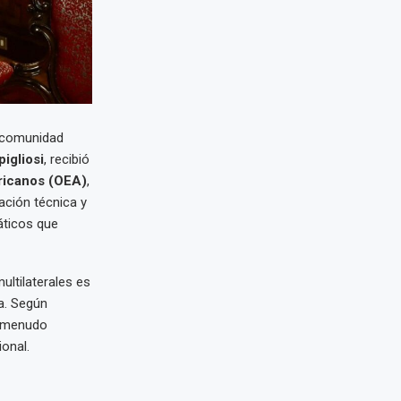
a comunidad
igliosi
, recibió
ricanos (OEA)
,
ación técnica y
áticos que
ltilaterales es
a. Según
a menudo
ional.