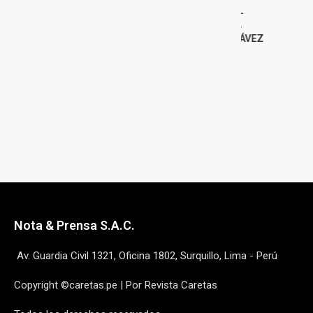
OTORGAMIENTO DEL
REGRESARÍA 
SALVOCONDUCTO A
COMO AS
EXMINISTRA BETSSY CHÁVEZ
PRESIDENTE 
MIGUEL
7 agosto, 2026
7 agost
Nota & Prensa S.A.C.
Av. Guardia Civil 1321, Oficina 1802, Surquillo, Lima - Perú
Copyright ©caretas.pe | Por Revista Caretas