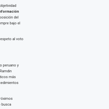
objetividad
nformación
posición del
empre bajo el
respeto al voto
so peruano y
. Ramdin
áticos más
ocedimientos
próximos
e busca