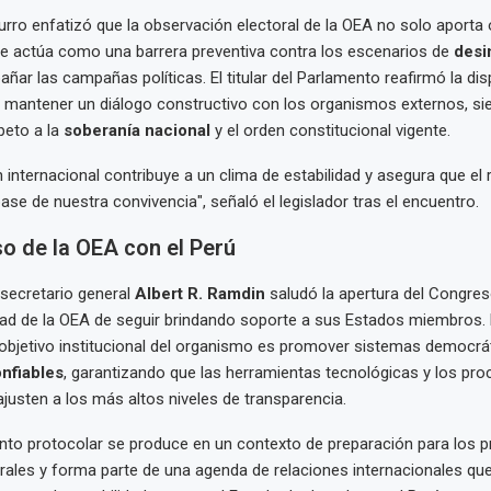
urro enfatizó que la observación electoral de la OEA no solo aporta 
ue actúa como una barrera preventiva contra los escenarios de
desi
ñar las campañas políticas. El titular del Parlamento reafirmó la dis
a mantener un diálogo constructivo con los organismos externos, si
peto a la
soberanía nacional
y el orden constitucional vigente.
 internacional contribuye a un clima de estabilidad y asegura que el 
ase de nuestra convivencia", señaló el legislador tras el encuentro.
 de la OEA con el Perú
 secretario general
Albert R. Ramdin
saludó la apertura del Congre
ntad de la OEA de seguir brindando soporte a sus Estados miembros
 objetivo institucional del organismo es promover sistemas democr
onfiables
, garantizando que las herramientas tecnológicas y los pr
justen a los más altos niveles de transparencia.
nto protocolar se produce en un contexto de preparación para los 
rales y forma parte de una agenda de relaciones internacionales qu