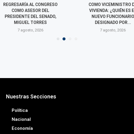
AL CONGRESO
COMO VICEMINISTRO DE
RUMBO A M
ESOR DEL
VIVIENDA: ¿QUIÉN ES EL
RECIBIR SALV
DEL SENADO,
NUEVO FUNCIONARIO
GOBIERN
 TORRES
DESIGNADO POR...
7 agos
o, 2026
7 agosto, 2026
Nuestras Secciones
Política
Nacional
Economía