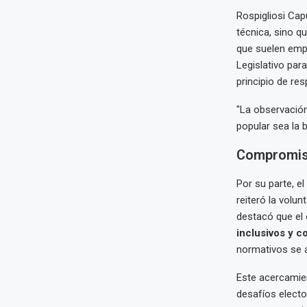
Rospigliosi Cap
técnica, sino q
que suelen empa
Legislativo par
principio de res
"La observación
popular sea la b
Compromiso
Por su parte, el
reiteró la volu
destacó que el
inclusivos y c
normativos se a
Este acercamie
desafíos electo