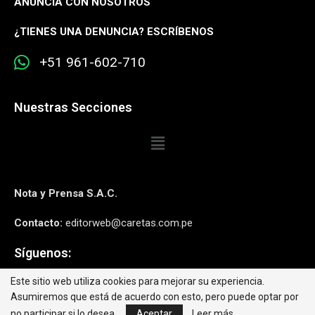
ANUNCIA CON NOSOTROS
¿
TIENES UNA DENUNCIA? ESCRÍBENOS
+51 961-602-710
Nuestras Secciones
Nota y Prensa S.A.C.
Contacto:
editorweb@caretas.com.pe
Síguenos:
Este sitio web utiliza cookies para mejorar su experiencia.
Asumiremos que está de acuerdo con esto, pero puede optar por
no participar si lo desea.
Aceptar
Leer más