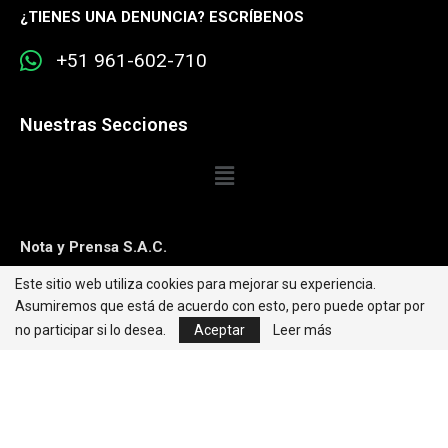
¿
TIENES UNA DENUNCIA? ESCRÍBENOS
+51 961-602-710
Nuestras Secciones
Nota y Prensa S.A.C.
Este sitio web utiliza cookies para mejorar su experiencia.
Contacto:
editorweb@caretas.com.pe
Asumiremos que está de acuerdo con esto, pero puede optar por
Síguenos:
no participar si lo desea.
Aceptar
Leer más