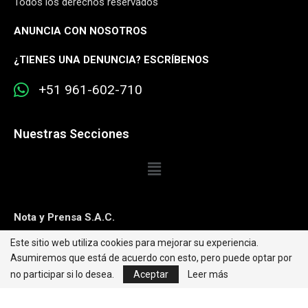
Todos los derechos reservados
ANUNCIA CON NOSOTROS
¿
TIENES UNA DENUNCIA? ESCRÍBENOS
+51 961-602-710
Nuestras Secciones
Nota y Prensa S.A.C.
Este sitio web utiliza cookies para mejorar su experiencia.
Contacto:
editorweb@caretas.com.pe
Asumiremos que está de acuerdo con esto, pero puede optar por
Síguenos:
no participar si lo desea.
Aceptar
Leer más