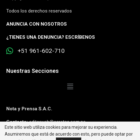
Todos los derechos reservados
ANUNCIA CON NOSOTROS
¿
TIENES UNA DENUNCIA? ESCRÍBENOS
+51 961-602-710
Nuestras Secciones
Nota y Prensa S.A.C.
Contacto:
editorweb@caretas.com.pe
Este sitio web utiliza cookies para mejorar su experiencia.
Asumiremos que está de acuerdo con esto, pero puede optar por
Síguenos: