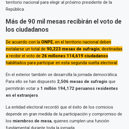
territorio nacional para elegir al próximo presidente de la
República.
Más de 90 mil mesas recibirán el voto de
los ciudadanos
De acuerdo con la
ONPE
, en el territorio nacional deben
instalarse un total de
90,223 mesas de sufragio
, destinadas
a recibir el voto de
26 millones 114,619 ciudadanos
habilitados para participar en esta segunda vuelta electoral.
En el exterior también se desarrolla la jornada democrática.
Para ello se han dispuesto
2,506 mesas de sufragio
que
permitirán votar a
1 millón 194,172 peruanos residentes
en el extranjero
.
La entidad electoral recordó que el éxito de los comicios
depende en gran medida de la participación y compromiso de
los
miembros de mesa
, quienes cumplen una función
fundamental durante toda la jornada.