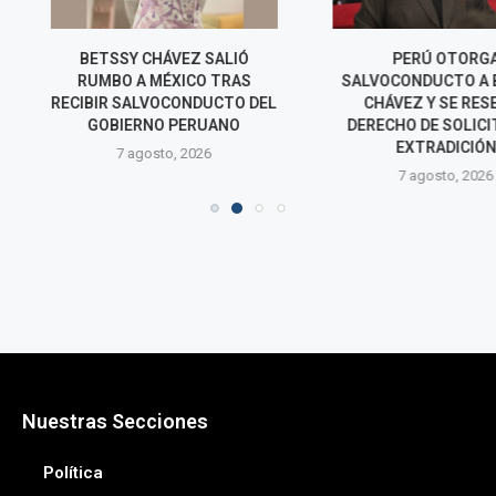
ÁVEZ SALIÓ
PERÚ OTORGA
PERÚ Y MÉXIC
ÉXICO TRAS
SALVOCONDUCTO A BETSSY
RELACIONES 
OCONDUCTO DEL
CHÁVEZ Y SE RESERVA
TRAS MESES
 PERUANO
DERECHO DE SOLICITAR SU
7 agos
EXTRADICIÓN
o, 2026
7 agosto, 2026
Nuestras Secciones
Política