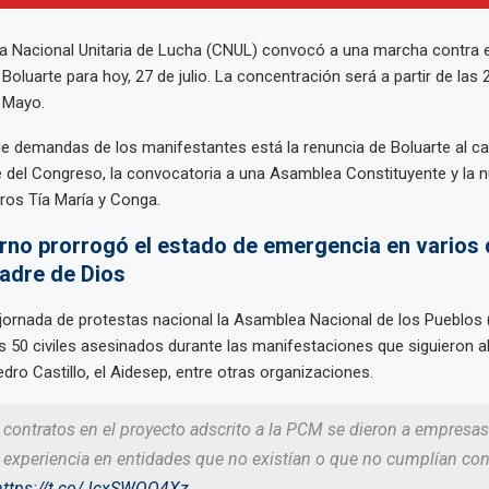
 Nacional Unitaria de Lucha (CNUL) convocó a una marcha contra el
Boluarte para hoy, 27 de julio. La concentración será a partir de las 2
 Mayo.
 de demandas de los manifestantes está la renuncia de Boluarte al ca
re del Congreso, la convocatoria a una Asamblea Constituyente y la n
ros Tía María y Conga.
rno prorrogó el estado de emergencia en varios d
Madre de Dios
jornada de protestas nacional la Asamblea Nacional de los Pueblos 
os 50 civiles asesinados durante las manifestaciones que siguieron al
dro Castillo, el Aidesep, entre otras organizaciones.
 contratos en el proyecto adscrito a la PCM se dieron a empresa
 experiencia en entidades que no existían o que no cumplían con
https://t.co/JcxSWQO4Xz