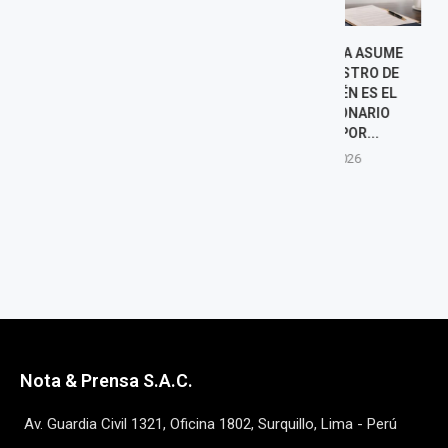
ALFREDO LOZADA ASUME
BETSSY CH
COMO VICEMINISTRO DE
RUMBO A M
VIVIENDA: ¿QUIÉN ES EL
RECIBIR SALV
NUEVO FUNCIONARIO
GOBIERNO
DESIGNADO POR...
7 agost
7 agosto, 2026
Nota & Prensa S.A.C.
Av. Guardia Civil 1321, Oficina 1802, Surquillo, Lima - Perú