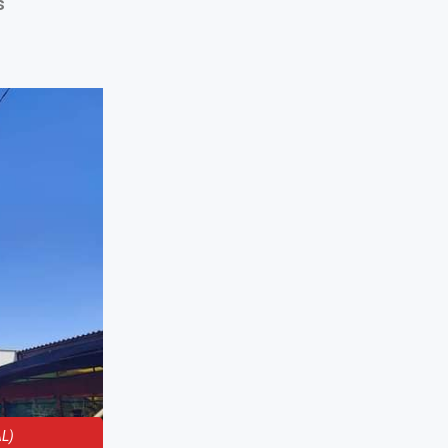
s
AL)