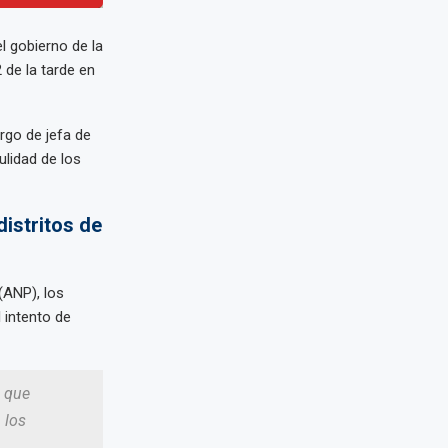
 gobierno de la
 de la tarde en
rgo de jefa de
ulidad de los
istritos de
(ANP), los
 intento de
s que
 los