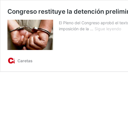
Congreso restituye la detención prelimi
El Pleno del Congreso aprobó el text
Con
imposición de la …
Sigue leyendo
res
la
det
pre
en
Caretas
cas
de
no
fla