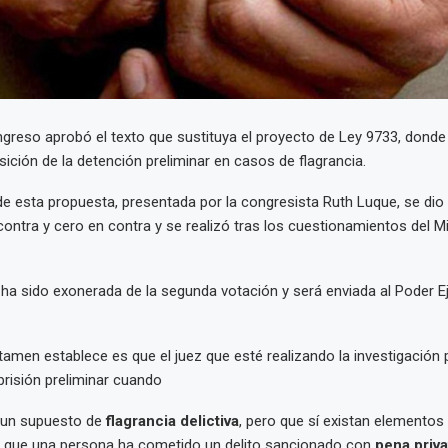
ngreso aprobó el texto que sustituya el proyecto de Ley 9733, dond
osición de la detención preliminar en casos de flagrancia.
e esta propuesta, presentada por la congresista Ruth Luque, se dio
contra y cero en contra y se realizó tras los cuestionamientos del Mi
ha sido exonerada de la segunda votación y será enviada al Poder E
tamen establece es que el juez que esté realizando la investigación 
risión preliminar cuando
 un supuesto de
flagrancia delictiva
, pero que sí existan elementos
r que una persona ha cometido un delito sancionado con
pena priva