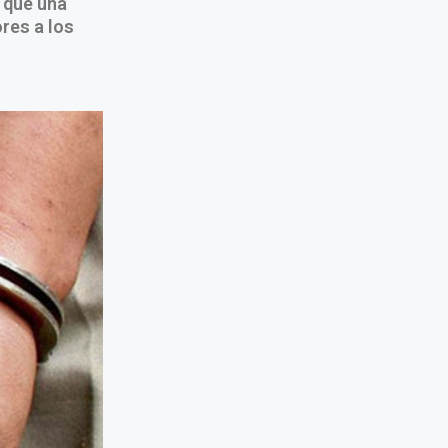
 que una
res a los