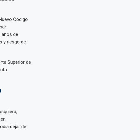
l Nuevo Código
enar
o años de
s y riesgo de
orte Superior de
unta
a
osquiera,
 en
podía dejar de