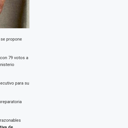
e se propone
 con 79 votos a
nisterio
jecutivo para su
preparatoria
 razonables
tiva de