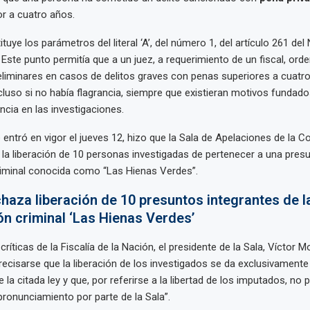
r a cuatro años.
tuye los parámetros del literal ‘A’, del número 1, del artículo 261 de
 Este punto permitía que a un juez, a requerimiento de un fiscal, ord
liminares en casos de delitos graves con penas superiores a cuatr
incluso si no había flagrancia, siempre que existieran motivos fundado
ncia en las investigaciones.
entró en vigor el jueves 12, hizo que la Sala de Apelaciones de la C
la liberación de 10 personas investigadas de pertenecer a una pres
riminal conocida como “Las Hienas Verdes”.
chaza liberación de 10 presuntos integrantes de l
n criminal ‘Las Hienas Verdes’
ríticas de la Fiscalía de la Nación, el presidente de la Sala, Víctor M
recisarse que la liberación de los investigados se da exclusivamente
la citada ley y que, por referirse a la libertad de los imputados, no 
pronunciamiento por parte de la Sala”.