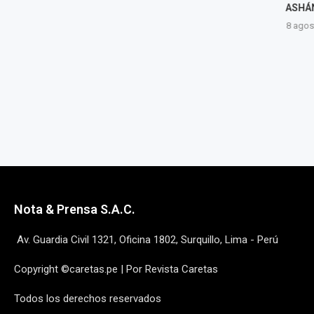
TRAS CHOQUE DE MINIVÁN
ASHÁN
CON...
8 agost
8 agosto, 2026
Nota & Prensa S.A.C.
Av. Guardia Civil 1321, Oficina 1802, Surquillo, Lima - Perú
Copyright ©caretas.pe | Por Revista Caretas
Todos los derechos reservados