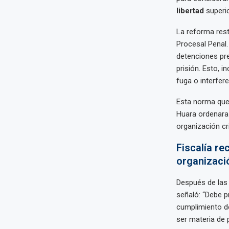
libertad
superio
La reforma resti
Procesal Penal.
detenciones pre
prisión. Esto, 
fuga o interfere
Esta norma que 
Huara ordenara 
organización c
Fiscalía re
organizació
Después de las c
señaló: “Debe p
cumplimiento de 
ser materia de 