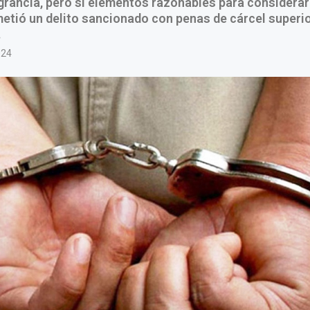
grancia, pero sí elementos razonables para considerar
tió un delito sancionado con penas de cárcel superio
.
024