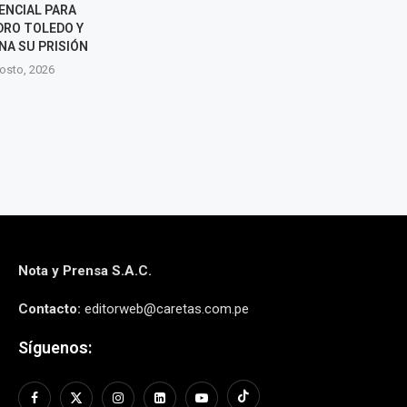
CIAL PARA
TRAS ASUMIR LA PRESIDENCIA
REELECCIÓN 
O TOLEDO Y
DE COLOMBIA
RAFAEL LÓPEZ
 SU PRISIÓN
8 agosto, 2026
7 agos
to, 2026
Nota y Prensa S.A.C.
Contacto:
editorweb@caretas.com.pe
Síguenos: