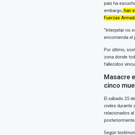
país ha escucha
embargo,
han su
Fuerzas Armadas
“Interpelar no e
encomienda el p
Por último, sos
zona donde todo
fallecidos vinc
Masacre en
cinco mue
El sábado 25 de 
civiles durante
relacionados a
posteriormente,
Según testimoni