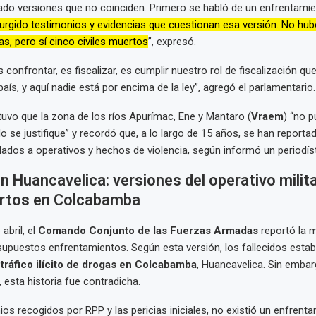
do versiones que no coinciden. Primero se habló de un enfrentamie
rgido testimonios y evidencias que cuestionan esa versión. No hub
, pero sí cinco civiles muertos
”, expresó.
s confrontar, es fiscalizar, es cumplir nuestro rol de fiscalización qu
aís, y aquí nadie está por encima de la ley”, agregó el parlamentario.
tuvo que la zona de los ríos Apurímac, Ene y Mantaro (
Vraem
) “no 
 se justifique” y recordó que, a lo largo de 15 años, se han report
ulados a operativos y hechos de violencia, según informó un periodíst
 Huancavelica: versiones del operativo milita
rtos en Colcabamba
abril, el
Comando Conjunto de las Fuerzas Armadas
reportó la 
 supuestos enfrentamientos. Según esta versión, los fallecidos esta
l
tráfico ilícito de drogas en Colcabamba
, Huancavelica. Sin embar
 esta historia fue contradicha.
os recogidos por RPP y las pericias iniciales, no existió un enfrent