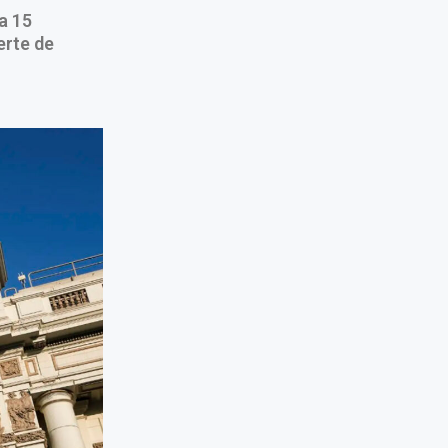
a 15
erte de