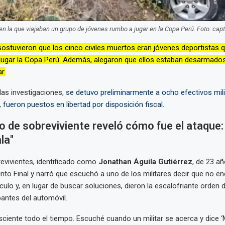
n la que viajaban un grupo de jóvenes rumbo a jugar en la Copa Perú. Foto: cap
ostuvieron que los cinco civiles muertos eran jóvenes deportistas qu
 jugar la Copa Perú. Además, alegaron que ellos estaban desarmad
r.
las investigaciones,
se detuvo preliminarmente a ocho efectivos mili
 fueron puestos en libertad por disposición fiscal
.
 de sobreviviente reveló cómo fue el ataque:
la"
evivientes, identificado como
Jonathan Águila Gutiérrez
, de 23 a
nto Final y narró que escuchó a uno de los militares decir que no e
culo y, en lugar de buscar soluciones, dieron la escalofriante orden 
pantes del automóvil.
ciente todo el tiempo. Escuché cuando un militar se acerca y dice ‘M