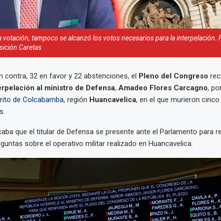
votación, tampoco se alcanzó los votos necesarios para la interpelación. 
ición Caretas
 contra, 32 en favor y 22 abstenciones, el
Pleno del Congreso
rec
rpelación al ministro de Defensa
,
Amadeo Flores Carcagno
, po
strito de Colcabamba
, región
Huancavelica
, en el que murieron cinco
s.
ba que el titular de Defensa se presente ante el Parlamento para 
eguntas sobre el operativo militar realizado en Huancavelica.