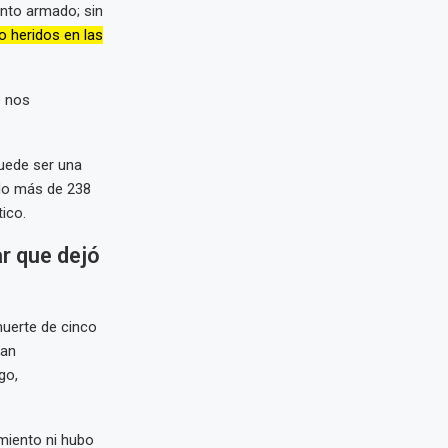
nto armado; sin
o heridos en las
e nos
puede ser una
ado más de 238
ico.
r que dejó
muerte de cinco
ban
go,
amiento ni hubo