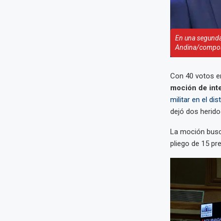
En una segunda 
Andina/compos
Con 40 votos en
moción de inte
militar en el di
dejó dos herido
La moción busca
pliego de 15 pr