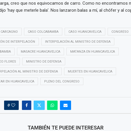
carga, creo que nos equivocamos de carro. Como no encontramos n
jo ‘hay que meterle bala’. Nos lanzaron balas a mí, al chófer y al copi
 CARCAGNO
CASO COLCABAMBA
CASO HUANCAVELICA
CONGRESO
ÓN DE INTERPELACIÓN
INTERPELACIÓN AL MINISTRO DE DEFENSA
ABAMBA
MASACRE HUANCAVELICA
MATANZA EN HUANCAVELICA
EO FLORES
MINISTRO DE DEFENSA
RPELACIÓN AL MINISTRO DE DEFENSA
MUERTES EN HUANCAVELICA
TAR EN HUANCAVELICA
PLENO DEL CONGRESO
0
TAMBIÉN TE PUEDE INTERESAR