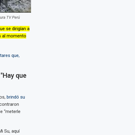
tura TV Perú
e se dirigían a
os al momento
tares que,
 "Hay que
ños,
brindó su
ncontraron
de “meterle
i Su, aquí