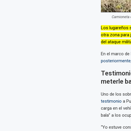
Camioneta e
Los lugareños s
otra zona para
del ataque milita
En el marco de 
posteriormente,
Testimonio
meterle ba
Uno de los sobr
testimonio
a Pu
carga en el vehí
bala” a los ocu
“Yo estuve cons