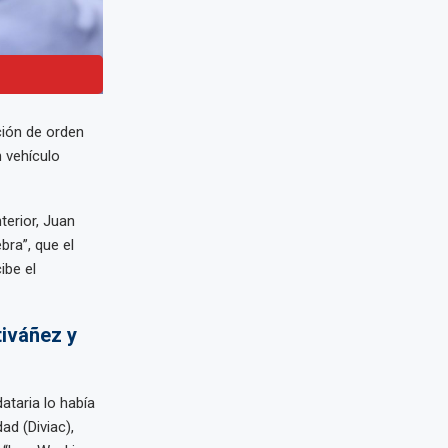
ción de orden
n vehículo
terior, Juan
bra”, que el
ibe el
tiváñez y
taria lo había
ad (Diviac),