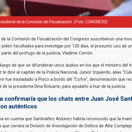
residente de la Comisión de Fiscalización. (Foto: CONGRESO)
 de la Comisión de Fiscalización del Congreso suscribieron una mo
e piden facultades para investigar por 120 días, el presunto uso de u
 parte del prófugo de la justicia, Vladimir Cerrón.
luego de que se difundieran unos audios en los que el ministro del In
le dice al capitán de la Policía Nacional, Junior Izquierdo, alias “Cule
ibre fue trasladado a Pisco a bordo del “Cofre”, denominación que rec
l de la presidenta Dina Boluarte, para ayudarlo a huir de la justicia.
ia confirmaría que los chats entre Juan José San
son auténticos
a en cuenta que Santiváñez Antúnez habría reconocido que la manda
que cerrara la División de Investigación de Delitos de Alta Complejid