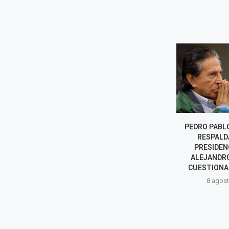
FISCALÍA PIDE MÁS DE NUEVE
PEDRO PABL
AÑOS DE CÁRCEL PARA
RESPALD
HARVEY COLCHADO Y
PRESIDEN
DIPUTADO RESPONDE:...
ALEJANDRO
CUESTIONA 
8 agosto, 2026
8 agost