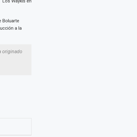
o “Los Waykis en
e Boluarte
ucción a la
a originado