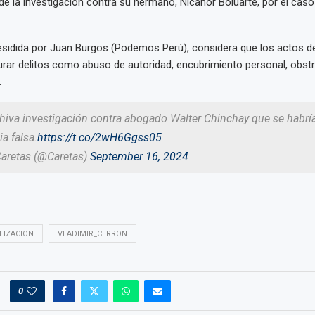
de la investigación contra su hermano, Nicanor Boluarte, por el cas
esidida por Juan Burgos (Podemos Perú), considera que los actos d
urar delitos como abuso de autoridad, encubrimiento personal, obstr
”.
chiva investigación contra abogado Walter Chinchay que se habrí
a falsa.
https://t.co/2wH6Ggss05
Caretas (@Caretas)
September 16, 2024
LIZACION
VLADIMIR_CERRON
0