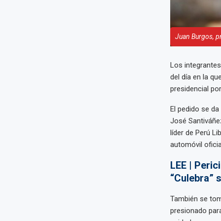
Juan Burgos, p
Los integrantes
del día en la qu
presidencial por
El pedido se da 
José Santiváñez 
líder de Perú L
automóvil oficia
LEE | Peric
“Culebra” 
También se tom
presionado para 