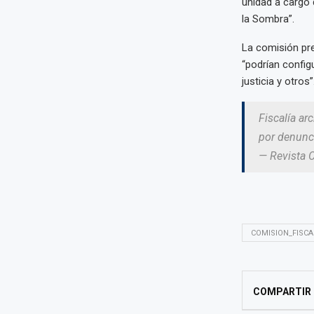
unidad a cargo 
la Sombra”.
La comisión pr
“podrían config
justicia y otros
Fiscalía ar
por denunci
— Revista 
COMISION_FISCA
COMPARTIR