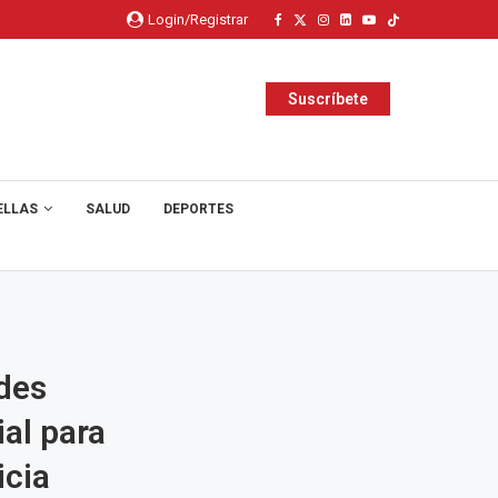
Login/Registrar
Suscríbete
ELLAS
SALUD
DEPORTES
ades
ial para
icia