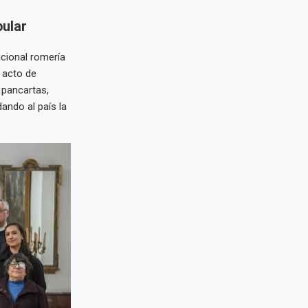
pular
cional romería
 acto de
 pancartas,
ando al país la