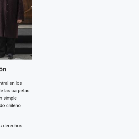
ión
tral en los
de las carpetas
un simple
ado chileno
os derechos