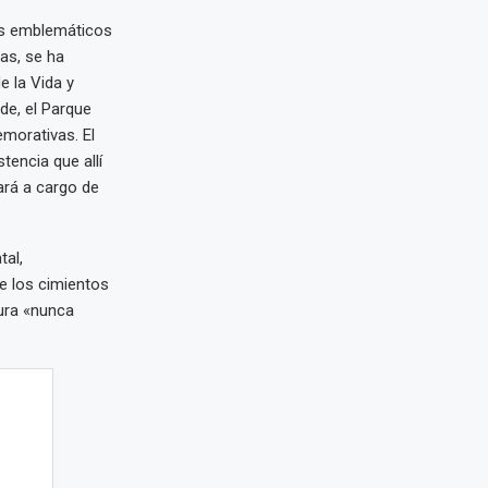
ás emblemáticos
as, se ha
e la Vida y
de, el Parque
emorativas. El
tencia que allí
tará a cargo de
al,
e los cimientos
dura «nunca