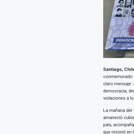
Santiago, Chil
conmemorado la
claro mensaje: 
democracia, dem
violaciones a 
La mañana del 1
amaneció cubier
país, acompañad
que resonó en l