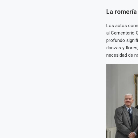
La romería 
Los actos conme
al Cementerio G
profundo signif
danzas y flores
necesidad de no