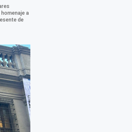
ares
l homenaje a
resente de