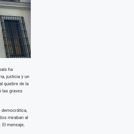
país ha
, justicia y un
 quiebre de la
i las graves
a democrática,
dos miraban al
 El mensaje,