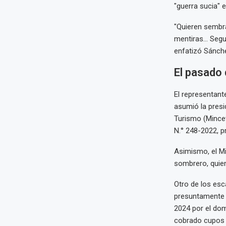
"guerra sucia" 
"Quieren sembra
mentiras... Segu
enfatizó Sánch
El pasado
El representant
asumió la presi
Turismo (Mincet
N.° 248-2022, p
Asimismo, el Min
sombrero, quien 
Otro de los esc
presuntamente r
2024 por el dom
cobrado cupos 