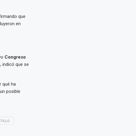
firmando que
luyeron en
evo
Congreso
, indicó que se
r qué ha
 un posible
TILLO