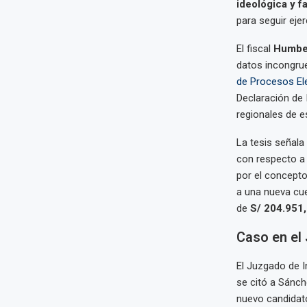
ideológica y f
para seguir eje
El fiscal
Humbe
datos incongrue
de Procesos El
Declaración de 
regionales de e
La tesis señal
con respecto a 
por el concepto
a una nueva cu
de
S/ 204.951
Caso en el
El Juzgado de I
se citó a Sánche
nuevo candidat