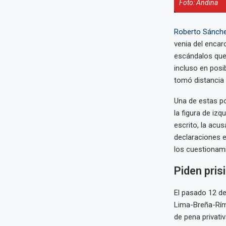
Foto: Andina
Roberto Sánch
venia del encar
escándalos que 
incluso en posi
tomó distancia 
Una de estas pol
la figura de iz
escrito, la acu
declaraciones e
los cuestionam
Piden pris
El pasado 12 de
Lima-Breña-Rím
de pena privati