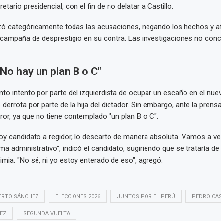
tario presidencial, con el fin de no delatar a Castillo.
ó categóricamente todas las acusaciones, negando los hechos y a
 campaña de desprestigio en su contra. Las investigaciones no conc
No hay un plan B o C"
nto intento por parte del izquierdista de ocupar un escaño en el nu
 derrota por parte de la hija del dictador. Sin embargo, ante la prensa
rror, ya que no tiene contemplado "un plan B o C".
oy candidato a regidor, lo descarto de manera absoluta. Vamos a ve
a administrativo", indicó el candidato, sugiriendo que se trataría de
ia. "No sé, ni yo estoy enterado de eso", agregó.
ERTO SÁNCHEZ
ELECCIONES 2026
JUNTOS POR EL PERÚ
PEDRO CAS
EZ
SEGUNDA VUELTA