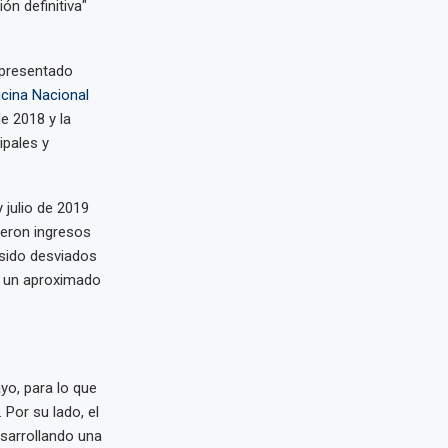
ón definitiva"
 presentado
icina Nacional
e 2018 y la
ipales y
 julio de 2019
ieron ingresos
 sido desviados
 un aproximado
yo, para lo que
 Por su lado, el
sarrollando una