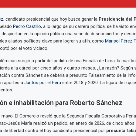
ez
, candidato presidencial que hoy busca ganar la
Presidencia del 
celado
Pedro Castillo
, a lo largo de su carrera política, se ha visto e
despiertan en la opinión pública una serie de desconciertos y desco
bles aliados políticos clave para lograr su afín, como
Marisol Pérez T
optó por el voto viciado.
émicas surgió a partir del pedido de una Fiscalía de Lima, la cual bus
quierda a la cárcel por cinco años y cuatro meses. ¿La razón? Según s
sación contra Sánchez se debería a presunto Falseamiento de la Inf
n aportes a
Juntos por el Perú
entre 2018 y 2020. La figura de izqui
ientos.
ión e inhabilitación para Roberto Sánchez
 mayo, El Comercio reveló que la Segunda Fiscalía Corporativa Pen
ac-Jesús María realizó un pedido, en enero de 2026, de cinco años
va de libertad contra el hoy candidato presidencial por
presunta fals