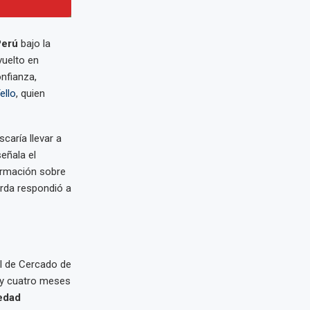
Perú
bajo la
nvuelto en
nfianza,
ello
, quien
caría llevar a
eñala el
ormación sobre
erda respondió a
al de Cercado de
 y cuatro meses
edad