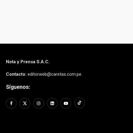
6 agos
Nota y Prensa S.A.C.
Contacto:
editorweb@caretas.com.pe
Síguenos: