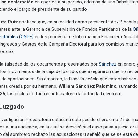
alsa declaración
en aportes a su partido, además de una "inhabilitaci
rciendo el cargo de presidente de su partido.
rto Ruiz
sostiene que, en su calidad como presidente de JP, habría
ntes ante la Gerencia de Supervisión de Fondos Partidarios de la
Of
ectorales (ONPE)
en los procesos de Información Financiera Anual d
Ingresos y Gastos de la Campaña Electoral para los comicios munic
se año.
a la falsedad de los documentos presentados por
Sánchez
en enero y
los movimientos de la caja del partido, que aseguraron que no recib
 de aportaciones. Sin embargo, la Fiscalía señala que estos habrían
enta creada por su hermano,
William Sánchez Palomino
, sumando
,36
, los cuales no fueron notificados a la autoridad electoral.
 Juzgado
nvestigación Preparatoria estudiará este pedido el próximo 27 de ma
z a una audiencia, en la cual se decidirá si el caso pasa a juicio oral.
o del sombrero rechazó las acusaciones u señaló que se se está de