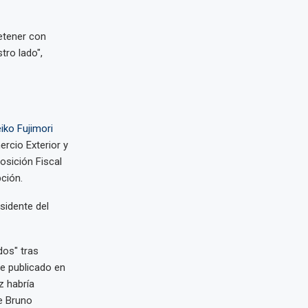
etener con
tro lado",
iko Fujimori
rcio Exterior y
osición Fiscal
ción.
esidente del
dos" tras
je publicado en
z habría
e Bruno