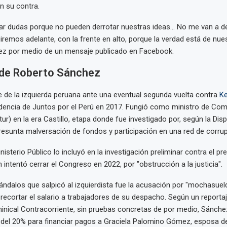
en su contra.
r dudas porque no pueden derrotar nuestras ideas... No me van a d
iremos adelante, con la frente en alto, porque la verdad está de nues
ez por medio de un mensaje publicado en Facebook.
 de Roberto Sánchez
e de la izquierda peruana ante una eventual segunda vuelta contra
Ke
dencia de Juntos por el Perú en 2017. Fungió como ministro de Come
ur) en la era Castillo, etapa donde fue investigado por, según la Disp
resunta malversación de fondos y participación en una red de corrup
isterio Público lo incluyó en la investigación preliminar contra el pr
intentó cerrar el Congreso en 2022, por "obstrucción a la justicia".
ándalos que salpicó al izquierdista fue la acusación por "mochasuel
ecortar el salario a trabajadores de su despacho. Según un reporta
inical Contracorriente, sin pruebas concretas de por medio, Sánche
del 20% para financiar pagos a Graciela Palomino Gómez, esposa d