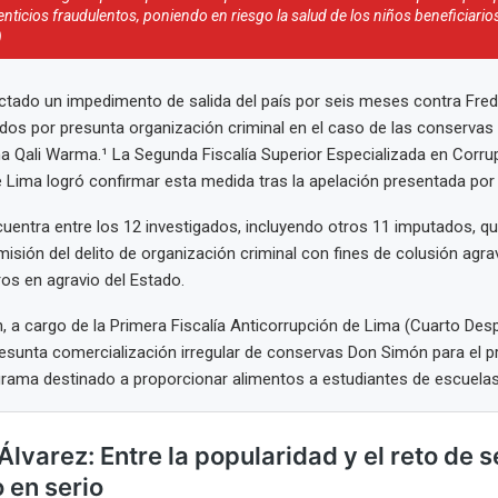
nticios fraudulentos, poniendo en riesgo la salud de los niños beneficiari
)
dictado un impedimento de salida del país por seis meses contra Fre
ados por presunta organización criminal en el caso de las conserva
a Qali Warma.¹ La Segunda Fiscalía Superior Especializada en Corru
 Lima logró confirmar esta medida tras la apelación presentada por
uentra entre los 12 investigados, incluyendo otros 11 imputados, q
isión del delito de organización criminal con fines de colusión agrav
ros en agravio del Estado.
n, a cargo de la Primera Fiscalía Anticorrupción de Lima (Cuarto De
resunta comercialización irregular de conservas Don Simón para el p
rama destinado a proporcionar alimentos a estudiantes de escuelas