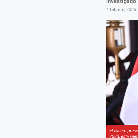
investigado
4 febrero, 2025
El vocero presi
2023, está sien