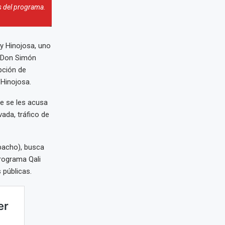
os del programa.
dy Hinojosa, uno
s Don Simón
pción de
 Hinojosa.
ue se les acusa
ada, tráfico de
spacho), busca
rograma Qali
 públicas.