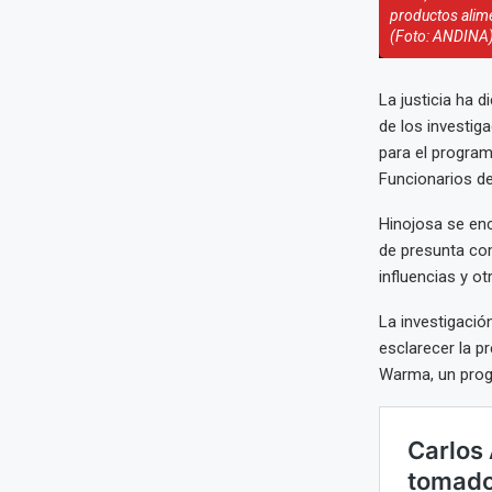
productos alime
(Foto: ANDINA
La justicia ha 
de los investig
para el program
Funcionarios de
Hinojosa se enc
de presunta com
influencias y ot
La investigació
esclarecer la p
Warma, un prog