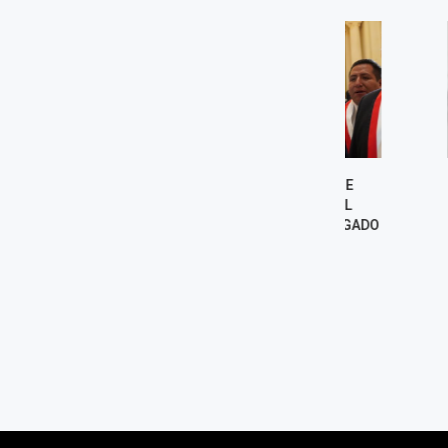
HARVEY COLCHADO SE
PODER JUDIC
PRONUNCIÓ SOBRE EL
PEDIDO DE EX
SALVOCONDUCTO OTORGADO
FAVOR DE PEDR
A BETSSY CHÁVEZ
PRÓXIM
7 agosto, 2026
7 agost