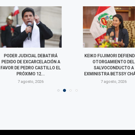
IAL DEBATIRÁ
KEIKO FUJIMORI DEFIENDE EL
¿LOS PERU
CARCELACIÓN A
OTORGAMIENTO DEL
VIAJAR A MÉX
O CASTILLO EL
SALVOCONDUCTO A
ESTO SE S
O 12...
EXMINISTRA BETSSY CHÁVEZ
RESTABLEC
o, 2026
7 agosto, 2026
7 agos