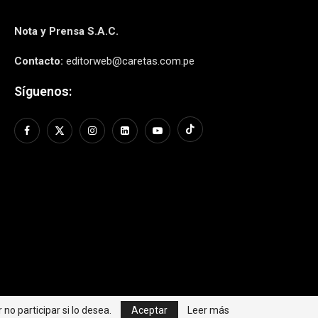
Nota y Prensa S.A.C.
Contacto:
editorweb@caretas.com.pe
Síguenos:
no participar si lo desea.
Aceptar
Leer más