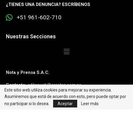
¿
TIENES UNA DENUNCIA? ESCRÍBENOS
+51 961-602-710
Nuestras Secciones
Nota y Prensa S.A.C.
Contacto:
editorweb@caretas.com.pe
Este sitio web utiliza cookies para mejorar su experiencia.
Asumiremos que está de acuerdo con esto, pero puede optar por
Síguenos:
no participar si lo desea.
Aceptar
Leer más