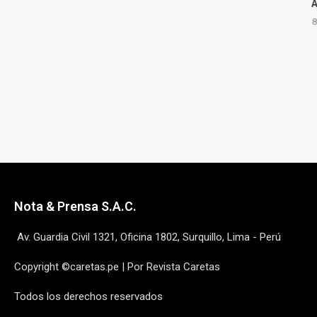
TRAS CHOQUE DE MINIVÁN
ASHÁN
CON...
8 agost
8 agosto, 2026
Nota & Prensa S.A.C.
Av. Guardia Civil 1321, Oficina 1802, Surquillo, Lima - Perú
Copyright ©caretas.pe | Por Revista Caretas
Todos los derechos reservados