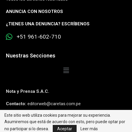
ANUNCIA CON NOSOTROS
¿
TIENES UNA DENUNCIA? ESCRÍBENOS
+51 961-602-710
Nuestras Secciones
Nota y Prensa S.A.C.
Contacto:
editorweb@caretas.com.pe
Este sitio web utiliza cookies para mejorar su experiencia.
Síguenos:
Asumiremos que está de acuerdo con esto, pero puede optar por
no participar si lo desea.
Aceptar
Leer más