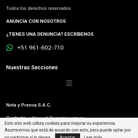
Todos los derechos reservados
ANUNCIA CON NOSOTROS
¿
TIENES UNA DENUNCIA? ESCRÍBENOS
+51 961-602-710
Nuestras Secciones
Nota y Prensa S.A.C.
Contacto:
editorweb@caretas.com.pe
Este sitio web utiliza cookies para mejorar su experiencia.
Asumiremos que está de acuerdo con esto, pero puede optar por
Síguenos:
no participar si lo desea.
Aceptar
Leer más