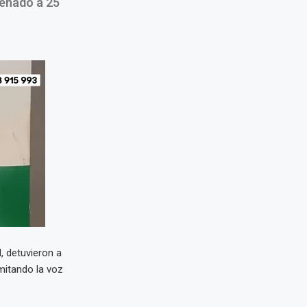
denado a 25
d, detuvieron a
mitando la voz