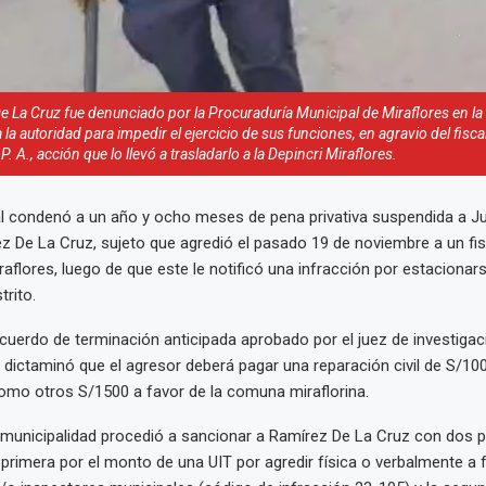
 La Cruz fue denunciado por la Procuraduría Municipal de Miraflores en l
 la autoridad para impedir el ejercicio de sus funciones, en agravio del fisca
P. A., acción que lo llevó a trasladarlo a la Depincri Miraflores.
al condenó a un año y ocho meses de pena privativa suspendida a J
 De La Cruz, sujeto que agredió el pasado 19 de noviembre a un fis
raflores, luego de que este le notificó una infracción por estaciona
trito.
uerdo de terminación anticipada aprobado por el juez de investigac
e dictaminó que el agresor deberá pagar una reparación civil de S/100
como otros S/1500 a favor de la comuna miraflorina.
a municipalidad procedió a sancionar a Ramírez De La Cruz con dos 
a primera por el monto de una UIT por agredir física o verbalmente a 