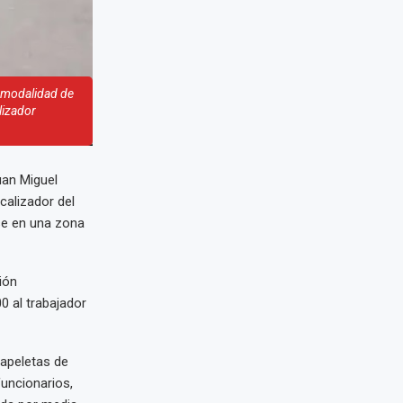
a modalidad de
lizador
uan Miguel
calizador del
rse en una zona
ión
0 al trabajador
papeletas de
funcionarios,