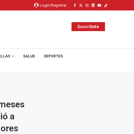
Login/Registrar
Suscríbete
ELLAS
SALUD
DEPORTES
 meses
ió a
lores