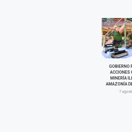
COFOPRI INICIARÁ
GOBIERNO 
TITULACIÓN DE VIVIENDAS
ACCIONES 
AFECTADAS POR SISMO EN
MINERÍA IL
PUMPUNYA, CHUPACA
AMAZONÍA D
7 agosto, 2026
7 agost