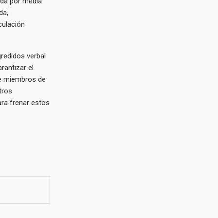
nda por media
da,
rculación
gredidos verbal
rantizar el
re miembros de
tros
ra frenar estos