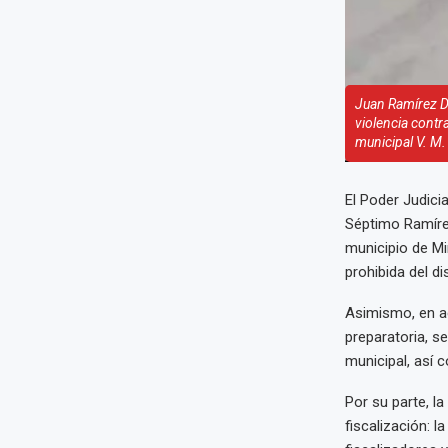
Juan Ramírez De
violencia contra
municipal V. M. 
El Poder Judici
Séptimo Ramírez
municipio de Mi
prohibida del dis
Asimismo, en ac
preparatoria, s
municipal, así 
Por su parte, l
fiscalización: l