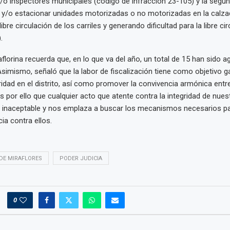
y/o inspectores municipales (código de infracción 23-105) y la segu
 y/o estacionar unidades motorizadas o no motorizadas en la calza
ibre circulación de los carriles y generando dificultad para la libre ci
.
lorina recuerda que, en lo que va del año, un total de 15 han sido a
Asimismo, señaló que la labor de fiscalización tiene como objetivo ga
ridad en el distrito, así como promover la convivencia armónica ent
s por ello que cualquier acto que atente contra la integridad de nues
s inaceptable y nos emplaza a buscar los mecanismos necesarios pa
ia contra ellos.
DE MIRAFLORES
PODER JUDICIA
0