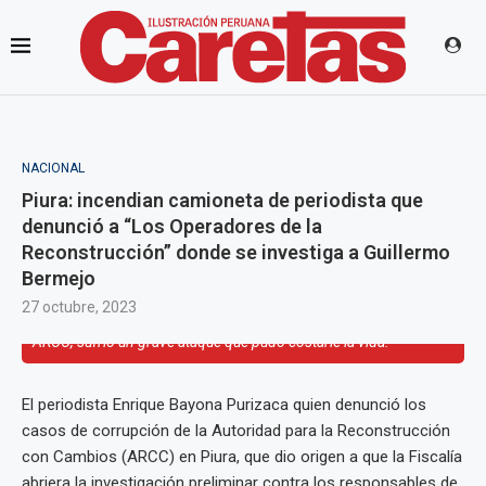
NACIONAL
Piura: incendian camioneta de periodista que
denunció a “Los Operadores de la
Reconstrucción” donde se investiga a Guillermo
Bermejo
El abogado y periodista propietario de Palmeras TV, Enrique
27 octubre, 2023
Bayona Purizaca, que hace dos meses las irregularidades en la
ARCC, sufrió un grave ataque que pudo costarle la vida.
El periodista Enrique Bayona Purizaca quien denunció los
casos de corrupción de la Autoridad para la Reconstrucción
con Cambios (ARCC) en Piura, que dio origen a que la Fiscalía
abriera la investigación preliminar contra los responsables de