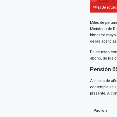
Miles de adulto
Miles de peruan
Ministerio de D
bimestre mayo-j
de las agencias
De acuerdo con 
abono, de los c
Pensión 65
A inicios de añ
contempla seis
presente. A con
Padrón