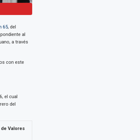
n 65
, del
spondiente al
uano, a través
ios con este
, el cual
rero del
 de Valores