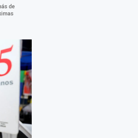
más de
óximas