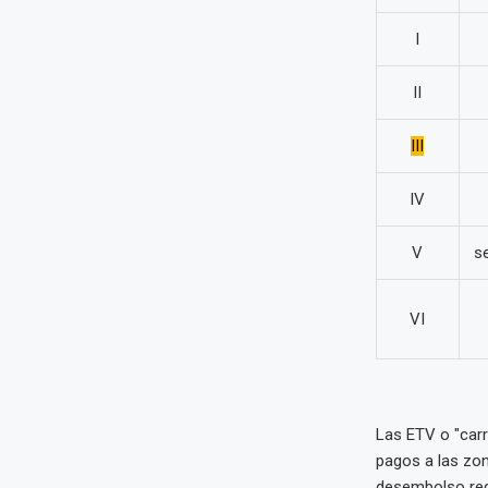
I
II
III
IV
V
s
VI
Las ETV o "carr
pagos a las zon
desembolso reg