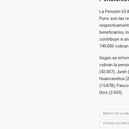
La Pensión 65 l
Puno son las re
respectivamente
beneficiarios, 
contribuye a una
749.000 cobran 
Según se inform
cobran la pensi
(42.007), Junín
Huancavelica (2
(15.878), Pasco
Dios (2.605).
BANCO DE LA NA
FECHAS DE PAGO