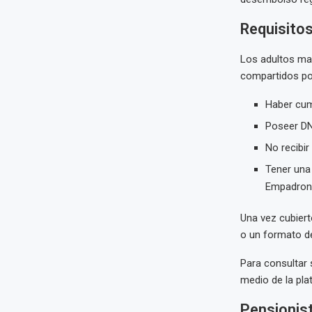
Requisito
Los adultos m
compartidos por
Haber cum
Poseer DN
No recibir
Tener una
Empadrona
Una vez cubierto
o un formato de
Para consultar 
medio de la pla
Pensionist