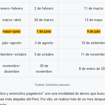
enero–febrero
2 de febrero
11 de marzo
marzo–abril
30 de marzo
13 de mayo
mayo–junio
1 de junio
9 de julio
julio–agosto
3 de agosto
10 de setiembr
etiembre–octubre
5 de octubre
11 de noviembr
noviembre–
30 de
8 de enero de 2
diciembre
noviembre
Fuente: Gobierno peruano
itos y avioncitos pagadores" son una modalidad de abono que busca 
as más alejadas del Perú. Por ello, se realiza más de un mes despu
ular.