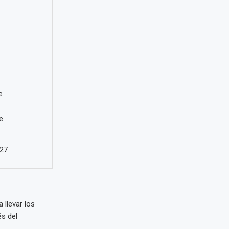
e
e
027
llevar los
és del