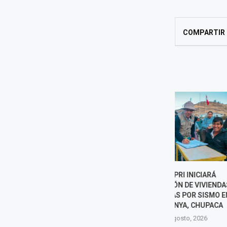
COMPARTIR
COFOPRI INICIARÁ
GOBIERNO 
TITULACIÓN DE VIVIENDAS
ACCIONES 
AFECTADAS POR SISMO EN
MINERÍA IL
PUMPUNYA, CHUPACA
AMAZONÍA D
7 agosto, 2026
7 agost