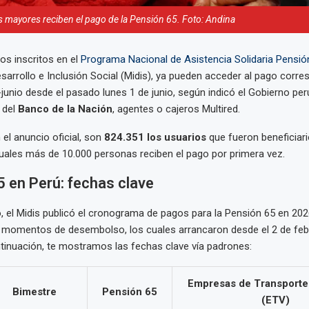
s mayores reciben el pago de la Pensión 65. Foto: Andina
os inscritos en el
Programa Nacional de Asistencia Solidaria Pensió
esarrollo e Inclusión Social (Midis), ya pueden acceder al pago corre
unio desde el pasado lunes 1 de junio, según indicó el Gobierno per
 del
Banco de la Nación
, agentes o cajeros Multired.
el anuncio oficial, son
824.351 los usuarios
que fueron beneficiar
uales más de 10.000 personas reciben el pago por primera vez.
 en Perú: fechas clave
o, el Midis publicó el cronograma de pagos para la Pensión 65 en 2026
 momentos de desembolso, los cuales arrancaron desde el 2 de feb
tinuación, te mostramos las fechas clave vía padrones:
Empresas de Transporte
Bimestre
Pensión 65
(ETV)