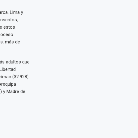
arca, Lima y
nscritos,
e estos
proceso
tos, más de
más adultos que
Libertad
rímac (32.928),
Arequipa
8) y Madre de