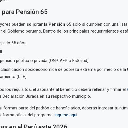
s para Pensión 65
ayores pueden
solicitar la Pensión 65
solo si cumplen con una lista
 el Gobierno peruano. Dentro de los principales requerimientos está
plido 65 años.
I.
 pensión pública o privada (ONP, AFP o EsSalud).
 clasificación socioeconómica de pobreza extrema por medio de la 
miento (ULE).
s los requisitos, el aspirante al beneficio deberá rellenar y firmar el
 Declaración Jurada en su respectivo municipio.
si formas parte del padrón de beneficiarios, deberás ingresar tu nú
taforma oficial del programa:
ingrese aquí
.
as en el Perú este 2026