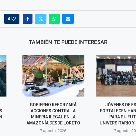
0
TAMBIÉN TE PUEDE INTERESAR
REFORZARÁ
JÓVENES DE ESPINAR
LLAMKASUN P
CONTRA LA
FORTALECEN HABILIDADES
EMPLEO TE
EGAL EN LA
PARA SU FUTURO
RECONSTR
ESDE LORETO
UNIVERSITARIO Y LABORAL
PUMPUNYA T
JU
o, 2026
7 agosto, 2026