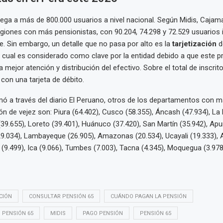
lega a más de 800.000 usuarios a nivel nacional. Según Midis, Cajam
giones con más pensionistas, con 90.204, 74.298 y 72.529 usuarios i
. Sin embargo, un detalle que no pasa por alto es la
tarjetización
d
lo cual es considerado como clave por la entidad debido a que este 
 mejor atención y distribución del efectivo. Sobre el total de inscri
con una tarjeta de débito.
ó a través del diario El Peruano, otros de los departamentos con 
ón de vejez son: Piura (64.402), Cusco (58.355), Áncash (47.934), La 
 (39.655), Loreto (39.401), Huánuco (37.420), San Martín (35.942), Apu
9.034), Lambayeque (26.905), Amazonas (20.534), Ucayali (19.333), 
 (9.499), Ica (9.066), Tumbes (7.003), Tacna (4.345), Moquegua (3.97
CIÓN
CONSULTAR PENSIÓN 65
CUÁNDO PAGAN LA PENSIÓN
 PENSIÓN 65
MIDIS
PAGO PENSIÓN
PENSIÓN 65