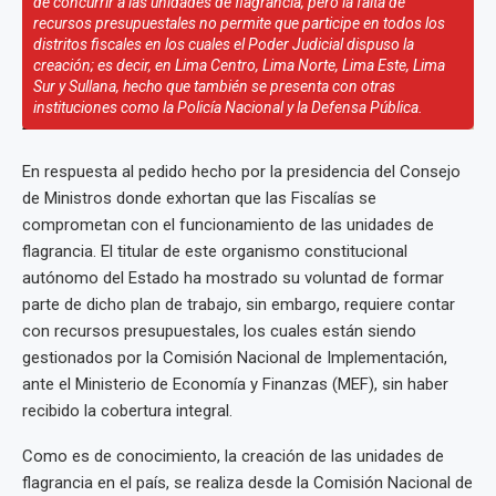
de concurrir a las unidades de flagrancia, pero la falta de
recursos presupuestales no permite que participe en todos los
distritos fiscales en los cuales el Poder Judicial dispuso la
creación; es decir, en Lima Centro, Lima Norte, Lima Este, Lima
Sur y Sullana, hecho que también se presenta con otras
instituciones como la Policía Nacional y la Defensa Pública.
En respuesta al pedido hecho por la presidencia del Consejo
de Ministros donde exhortan que las Fiscalías se
comprometan con el funcionamiento de las unidades de
flagrancia. El titular de este organismo constitucional
autónomo del Estado ha mostrado su voluntad de formar
parte de dicho plan de trabajo, sin embargo, requiere contar
con recursos presupuestales, los cuales están siendo
gestionados por la Comisión Nacional de Implementación,
ante el Ministerio de Economía y Finanzas (MEF), sin haber
recibido la cobertura integral.
Como es de conocimiento, la creación de las unidades de
flagrancia en el país, se realiza desde la Comisión Nacional de