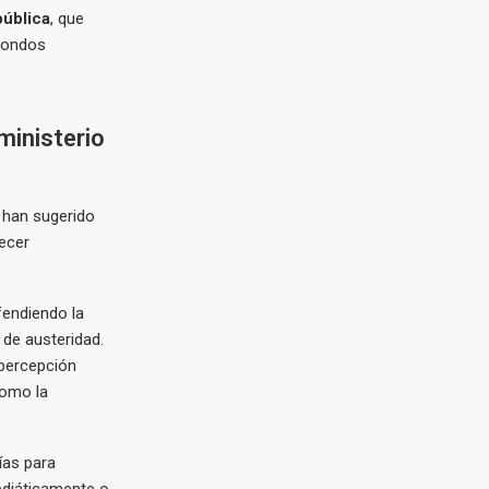
pública
, que
 fondos
ministerio
o han sugerido
lecer
fendiendo la
 de austeridad.
 percepción
como la
ías para
ediáticamente o