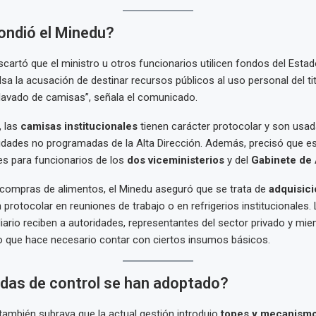
ondió el Minedu?
escartó que el ministro u otros funcionarios utilicen fondos del Estad
lsa la acusación de destinar recursos públicos al uso personal del tit
lavado de camisas”, señala el comunicado.
, las
camisas institucionales
tienen carácter protocolar y son usa
ividades no programadas de la Alta Dirección. Además, precisó que e
es para funcionarios de los
dos viceministerios
y del
Gabinete de
 compras de alimentos, el Minedu aseguró que se trata de
adquisic
 protocolar en reuniones de trabajo o en refrigerios institucionales.
iario reciben a autoridades, representantes del sector privado y mie
 lo que hace necesario contar con ciertos insumos básicos.
das de control se han adoptado?
ambién subraya que la actual gestión introdujo
topes y mecanismo