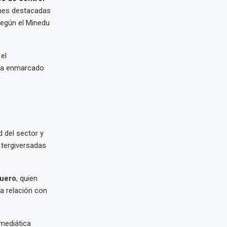
iones destacadas
según el Minedu
el
tra enmarcado
 del sector y
tergiversadas
uero
, quien
a relación con
 mediática