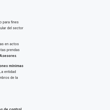
o para fines
ular del sector
das en actos
stas prendas
 Asesores
.
iones mínimas
 La entidad
mbros de la
s de control