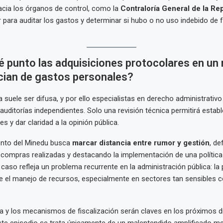
acia los órganos de control, como la
Contraloría General de la Re
ir para auditar los gastos y determinar si hubo o no uso indebido de
 punto las adquisiciones protocolares en un 
cian de gastos personales?
ia suele ser difusa, y por ello especialistas en derecho administrativ
 auditorías independientes. Solo una revisión técnica permitirá estab
s y dar claridad a la opinión pública.
ento del Minedu busca
marcar distancia entre rumor y gestión
, de
s compras realizadas y destacando la implementación de una política
 caso refleja un problema recurrente en la administración pública: la
e el manejo de recursos, especialmente en sectores tan sensibles 
a y los mecanismos de fiscalización serán claves en los próximos d
ste episodio se trata únicamente de un malentendido amplificado m