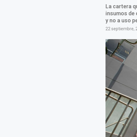
La cartera q
insumos de c
y no a uso p
22 septiembre, 