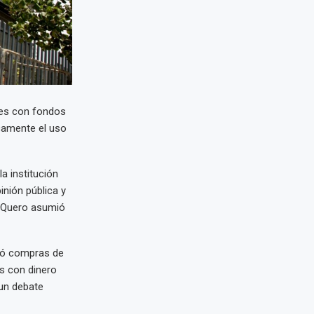
res con fondos
icamente el uso
la institución
nión pública y
o Quero asumió
lló compras de
os con dinero
 un debate