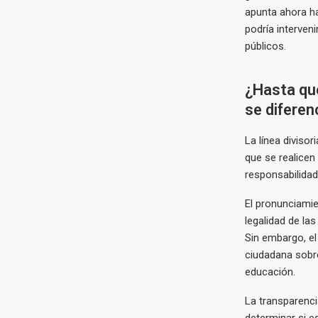
apunta ahora h
podría interven
públicos.
¿Hasta qué
se diferen
La línea divisor
que se realicen
responsabilidade
El pronunciami
legalidad de la
Sin embargo, el
ciudadana sobr
educación.
La transparenci
determinar si e