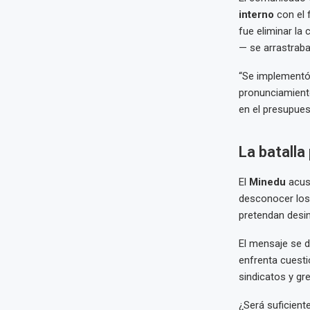
interno
con el 
fue eliminar la
— se arrastraba
“Se implementó 
pronunciamient
en el presupuest
La batalla 
El
Minedu
acusa
desconocer los
pretendan desin
El mensaje se d
enfrenta cuesti
sindicatos y gr
¿Será suficient