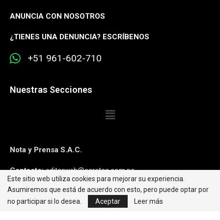
ANUNCIA CON NOSOTROS
¿
TIENES UNA DENUNCIA? ESCRÍBENOS
+51 961-602-710
Nuestras Secciones
Nota y Prensa S.A.C.
Contacto:
editorweb@caretas.com.pe
Este sitio web utiliza cookies para mejorar su experiencia.
Asumiremos que está de acuerdo con esto, pero puede optar por
Síguenos:
no participar si lo desea.
Aceptar
Leer más