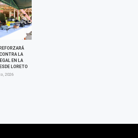
DE ESPINAR
LLAMKASUN PERÚ GENERARÁ
 HABILIDADES
EMPLEO TEMPORAL PARA
U FUTURO
RECONSTRUCCIÓN DE
IO Y LABORAL
PUMPUNYA TRAS SISMO EN
JUNÍN
to, 2026
7 agosto, 2026