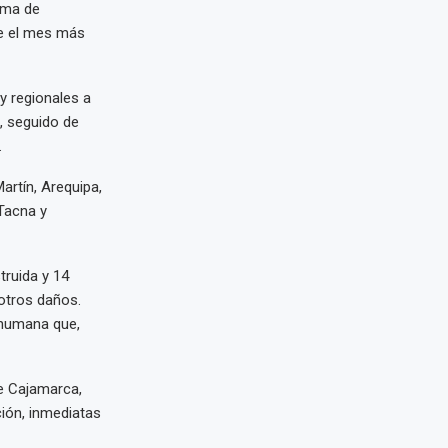
ema de
re el mes más
y regionales a
, seguido de
.
artín, Arequipa,
 Tacna y
truida y 14
 otros daños.
 humana que,
de Cajamarca,
ión, inmediatas