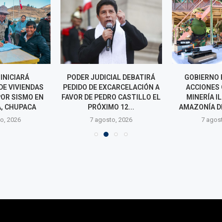
IAL DEBATIRÁ
GOBIERNO REFORZARÁ
JÓVENES 
CARCELACIÓN A
ACCIONES CONTRA LA
FORTALECEN
O CASTILLO EL
MINERÍA ILEGAL EN LA
PARA S
O 12...
AMAZONÍA DESDE LORETO
UNIVERSITAR
o, 2026
7 agosto, 2026
7 agos