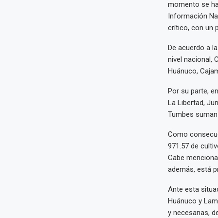
momento se han 
Información Nac
crítico, con un 
De acuerdo a la
nivel nacional,
Huánuco, Cajam
Por su parte, e
La Libertad, Ju
Tumbes suman 
Como consecuenc
971.57 de culti
Cabe mencionar
además, está pr
Ante esta situa
Huánuco y Lamb
y necesarias, d