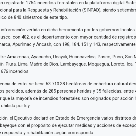
registrado 1754 incendios forestales en la plataforma digital Sist
ional para la Respuesta y Rehabilitación (SINPAD), siendo setiemb
pico de 840 siniestros de este tipo.
 información vertida en dicha herramienta por los gobiernos locales 
 Cusco, con 402, es el departamento con mayor cantidad de registros
arca, Apurímac y Áncash, con 198, 184, 151 y 143, respectivamente
ntre Amazonas, Ayacucho, Ucayali, Huancavelica, Pasco, Puno, San M
nín, Piura, Lima, Madre de Dios, Lambayeque, Moquegua, Loreto, Ica,
676 incendios.
ia de esto, se tiene 63 710.38 hectáreas de cobertura natural des
vos perdidos, además de 285 personas heridas y 35 fallecidas, entre
 que la mayoría de incendios forestales son originados por acción
ohibida por ley.
ción, el Ejecutivo declaró en Estado de Emergencia varios distritos 
ayeque con el propósito de ejecutar medidas y acciones de excepc
e respuesta y rehabilitación según corresponda.