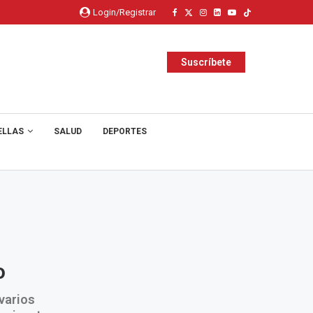
Login/Registrar
Suscríbete
ELLAS
SALUD
DEPORTES
o
 varios