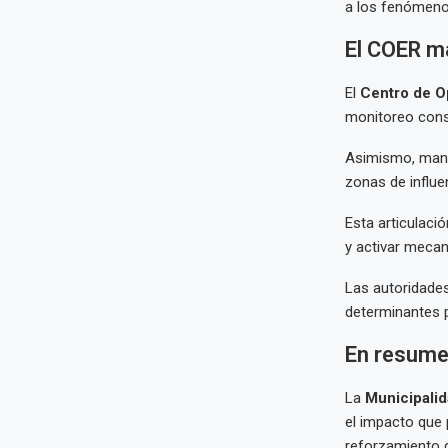
a los fenómeno
El COER m
El
Centro de O
monitoreo const
Asimismo, manti
zonas de influe
Esta articulaci
y activar mecan
Las autoridades
determinantes p
En resum
La
Municipalid
el impacto que 
reforzamiento 