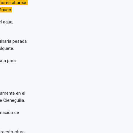
abores abarcan
ánuco.
l agua,
inaria pesada
lquete.
una para
camente en el
 Cieneguilla.
inación de
fraestructura