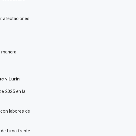
ar afectaciones
e manera
ac
y
Lurín
.
de 2025 en la
 con labores de
d de Lima frente