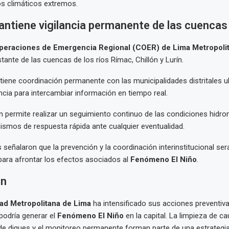
s climáticos extremos.
antiene vigilancia permanente de las cuencas
peraciones de Emergencia Regional (COER) de Lima Metropoli
ante de las cuencas de los ríos Rímac, Chillón y Lurín.
ene coordinación permanente con las municipalidades distritales u
ncia para intercambiar información en tiempo real.
ón permite realizar un seguimiento continuo de las condiciones hidr
ismos de respuesta rápida ante cualquier eventualidad.
 señalaron que la prevención y la coordinación interinstitucional ser
ara afrontar los efectos asociados al
Fenómeno El Niño
.
en
ad Metropolitana de Lima
ha intensificado sus acciones preventiva
podría generar el
Fenómeno El Niño
en la capital. La limpieza de ca
de diques y el monitoreo permanente forman parte de una estrategi