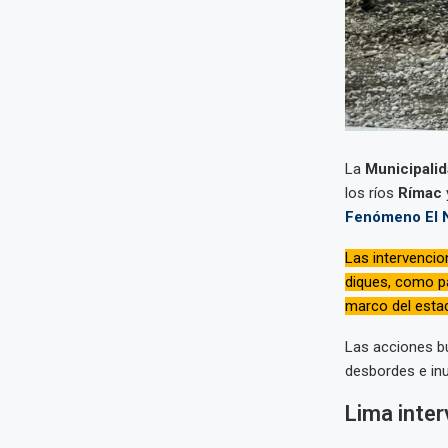
La
Municipalid
los ríos
Rímac
Fenómeno El 
Las intervencio
diques, como pa
marco del esta
Las acciones bu
desbordes e inu
Lima inter