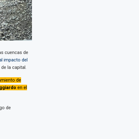
las cuencas de
al impacto del
de la capital.
zamiento de
ggiardo
en el
sgo de