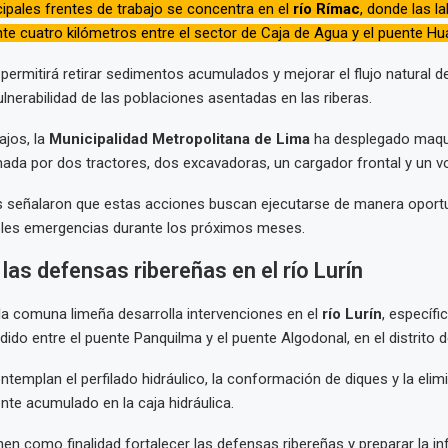
cipales frentes de trabajo se concentra en el
río Rímac
, donde las l
 cuatro kilómetros entre el sector de Caja de Agua y el puente Hu
 permitirá retirar sedimentos acumulados y mejorar el flujo natural de
ulnerabilidad de las poblaciones asentadas en las riberas.
ajos, la
Municipalidad Metropolitana de Lima
ha desplegado maqu
ada por dos tractores, dos excavadoras, un cargador frontal y un vo
s señalaron que estas acciones buscan ejecutarse de manera oport
bles emergencias durante los próximos meses.
las defensas ribereñas en el río Lurín
la comuna limeña desarrolla intervenciones en el
río Lurín
, específi
do entre el puente Panquilma y el puente Algodonal, en el distrito de
ntemplan el perfilado hidráulico, la conformación de diques y la elim
nte acumulado en la caja hidráulica.
nen como finalidad fortalecer las defensas ribereñas y preparar la in