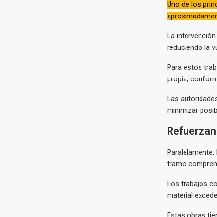
Uno de los prin
aproximadamente
La intervención
reduciendo la v
Para estos trab
propia, conform
Las autoridade
minimizar posi
Refuerzan 
Paralelamente, 
tramo comprendi
Los trabajos co
material excede
Estas obras tie