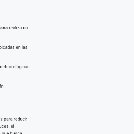
tana
realiza un
bicadas en las
ometeorológicas
án
s para reducir
uces, el
a que busca