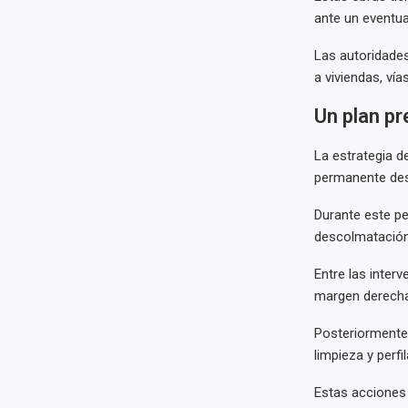
ante un eventua
Las autoridade
a viviendas, ví
Un plan pr
La estrategia d
permanente des
Durante este pe
descolmatación
Entre las inter
margen derecha 
Posteriormente,
limpieza y perf
Estas acciones 