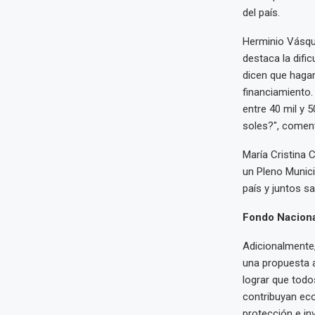
del país.
Herminio Vásque
destaca la difi
dicen que hagam
financiamiento.
entre 40 mil y 
soles?", comen
María Cristina 
un Pleno Municip
país y juntos s
Fondo Naciona
Adicionalmente
una propuesta a
lograr que todos
contribuyan eco
protección e in