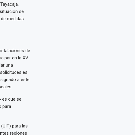
 Tayacaja,
situación se
ad de medidas
nstalaciones de
icipar en la XVI
lar una
solicitudes es
asignado a este
ocales.
o es que se
s para
(UIT) para las
entes regiones