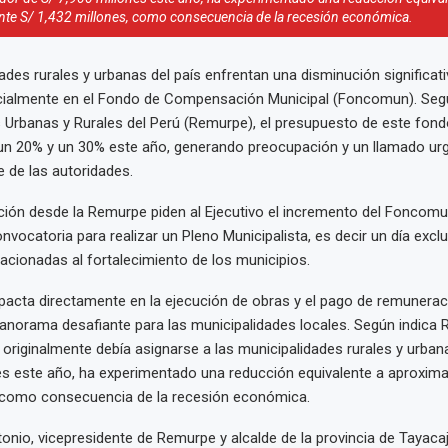
e S/ 1,432 millones, como consecuencia de la recesión económica.
ades rurales y urbanas del país enfrentan una disminución significat
cialmente en el Fondo de Compensación Municipal (Foncomun). Segú
 Urbanas y Rurales del Perú (Remurpe), el presupuesto de este fond
un 20% y un 30% este año, generando preocupación y un llamado urg
e de las autoridades.
ción desde la Remurpe piden al Ejecutivo el incremento del Foncomu
onvocatoria para realizar un Pleno Municipalista, es decir un día excl
lacionadas al fortalecimiento de los municipios.
pacta directamente en la ejecución de obras y el pago de remunerac
norama desafiante para las municipalidades locales. Según indica 
riginalmente debía asignarse a las municipalidades rurales y urbana
nes este año, ha experimentado una reducción equivalente a aproxi
, como consecuencia de la recesión económica.
onio, vicepresidente de Remurpe y alcalde de la provincia de Tayaca