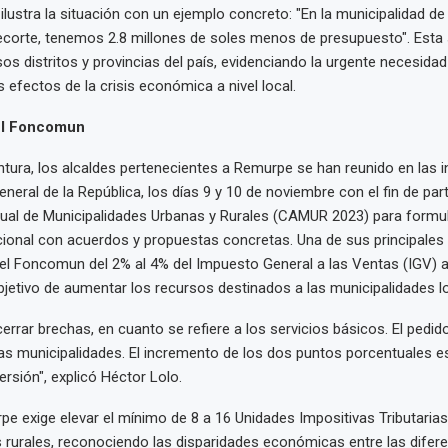
ilustra la situación con un ejemplo concreto: "En la municipalidad de
ecorte, tenemos 2.8 millones de soles menos de presupuesto". Esta 
rsos distritos y provincias del país, evidenciando la urgente necesid
 efectos de la crisis económica a nivel local.
el Foncomun
tura, los alcaldes pertenecientes a Remurpe se han reunido en las i
eneral de la República, los días 9 y 10 de noviembre con el fin de part
ual de Municipalidades Urbanas y Rurales (CAMUR 2023) para formu
cional con acuerdos y propuestas concretas. Una de sus principales 
el Foncomun del 2% al 4% del Impuesto General a las Ventas (IGV) 
bjetivo de aumentar los recursos destinados a las municipalidades l
rrar brechas, en cuanto se refiere a los servicios básicos. El pedid
las municipalidades. El incremento de los dos puntos porcentuales e
ersión", explicó Héctor Lolo.
 exige elevar el mínimo de 8 a 16 Unidades Impositivas Tributarias 
 rurales, reconociendo las disparidades económicas entre las difer