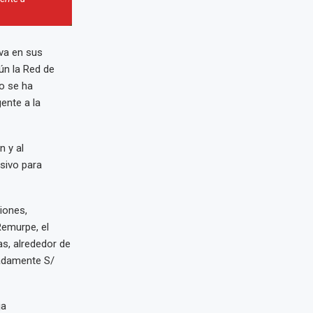
iva en sus
n la Red de
o se ha
ente a la
n y al
usivo para
iones,
Remurpe, el
s, alrededor de
madamente S/
ja