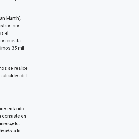
an Martín),
nistros nos
s el
nos cuesta
bimos 35 mil
mos se realice
s alcaldes del
 presentando
a consiste en
inero,etc,
inado a la