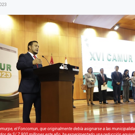
2023
murpe, el Foncomun, que originalmente debía asignarse a las municipalidad
dor de S/ 7,900 millones este año, ha experimentado una reducción equival