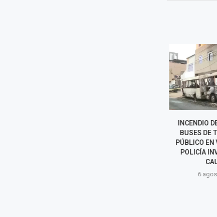
SUPERINTENDENTE DE
INCENDIO D
SUNEDU RECHAZA
BUSES DE 
ACUSACIONES Y EXIGE
PÚBLICO EN 
INVESTIGACIÓN
POLICÍA IN
TRANSPARENTE
CAU
6 agosto, 2026
6 agost