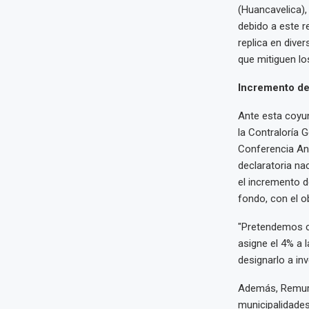
(Huancavelica), 
debido a este r
replica en dive
que mitiguen los
Incremento d
Ante esta coyun
la Contraloría G
Conferencia An
declaratoria na
el incremento d
fondo, con el o
"Pretendemos ce
asigne el 4% a 
designarlo a inv
Además, Remurpe
municipalidades