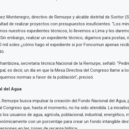
z Montenegro, directivo de Remurpe y alcalde distrital de Soritor (S
cultad de realizar proyectos con presupuestos insuficientes. "Los mi
os nuestros expedientes técnicos, lo llevemos a Lima y les daremo
 Sin embargo, realizar un expediente técnico, digamos para postas, 
50 mil soles ¿cómo hago el expediente si por Foncomun apenas reci
tó.
Chambizea, secretaria técnica Nacional de la Remurpe, señaló: "Pedi
al, es decir, un día en que la Mesa Directiva del Congreso llame a lo
aquemos normas a favor de la población", precisó.
l del Agua
, Remurpe busca impulsar la creación del Fondo Nacional del Agua,
l Congreso que, hasta el momento, no ha sido atendida. La iniciativ
 los usuarios de agua, agrícola, poblacional, industrial, energético, m
nómicamente con un porcentaje para crear un fondo intangible dest
versiones en las zonas de recarga hídrica.