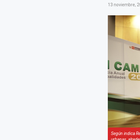
13 noviembre, 
Según indica Re
urbanas, alrede