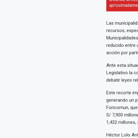
aproximadament
Las municipalid
recursos, espe
Municipalidades
reducido entre 
acción por part
Ante esta situa
Legislativo la c
debatir leyes re
Este recorte im
generando un pa
Foncomun, que o
S/ 7,900 millo
1,432 millones
Héctor Lolo Ant