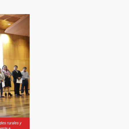
es rurales y
ente a