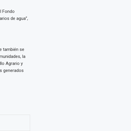
el Fondo
arios de agua”,
pe también se
munidades, la
llo Agrario y
es generados