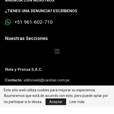
ANUNCIA CON NOSOTROS
¿
TIENES UNA DENUNCIA? ESCRÍBENOS
+51 961-602-710
Nuestras Secciones
Nota y Prensa S.A.C.
Contacto:
editorweb@caretas.com.pe
Este sitio web utiliza cookies para mejorar su experiencia.
Síguenos:
Asumiremos que está de acuerdo con esto, pero puede optar por
no participar si lo desea.
Aceptar
Leer más