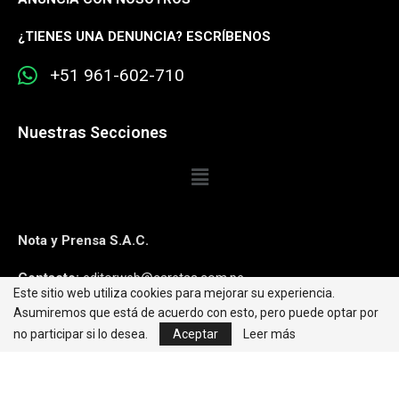
¿
TIENES UNA DENUNCIA? ESCRÍBENOS
+51 961-602-710
Nuestras Secciones
Nota y Prensa S.A.C.
Contacto:
editorweb@caretas.com.pe
Este sitio web utiliza cookies para mejorar su experiencia.
Asumiremos que está de acuerdo con esto, pero puede optar por
Síguenos:
no participar si lo desea.
Aceptar
Leer más